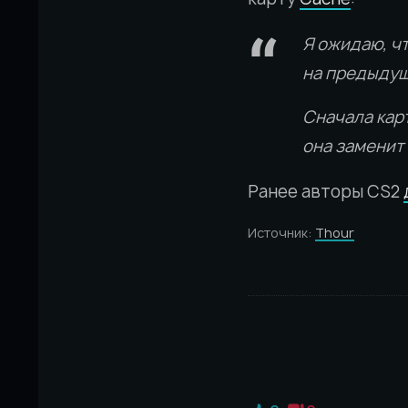
Я ожидаю, чт
на предыдущ
Сначала карт
она заменит
Ранее авторы CS2
Источник:
Thour