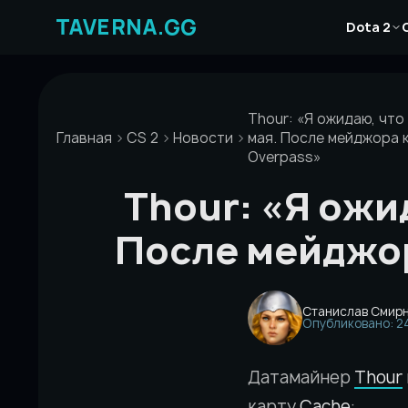
Перейти
Новости
к
Dota 2
Статьи
содержимому
Гайды
Thour: «Я ожидаю, что 
Главная
CS 2
Новости
мая. После мейджора 
Overpass»
Thour: «Я ожид
После мейджор
Станислав Смир
Опубликовано: 24
Датамайнер
Thour
карту
Cache
: