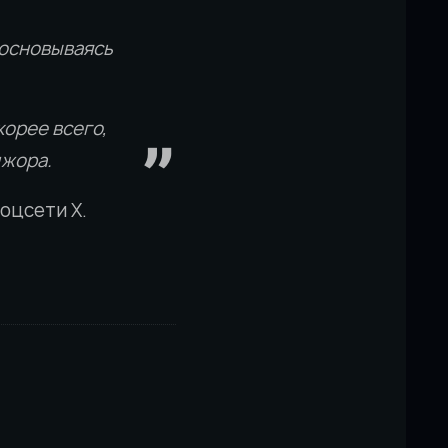
, основываясь
корее всего,
джора.
соцсети X.