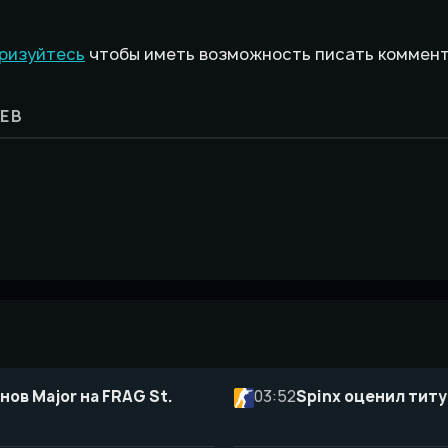
ризуйтесь
чтобы иметь возможность писать коммен
ЕВ
нов Major на FRAG St.
03:52
Spinx оценил титу