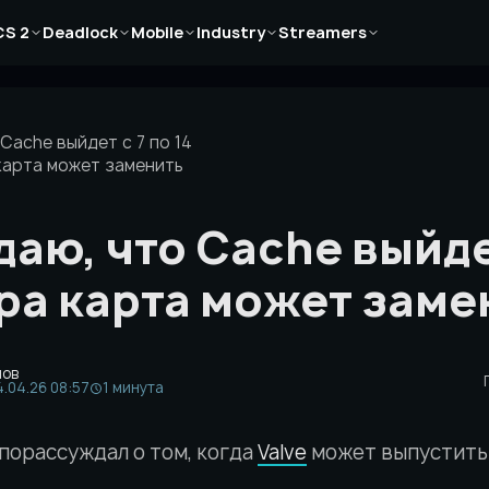
Новости
Новости
Новости
Новости
Новости
CS 2
Deadlock
Mobile
Industry
Streamers
Статьи
Статьи
Статьи
Статьи
Статьи
Гайды
Гайды
Гайды
Гайды
Гайды
Cache выйдет с 7 по 14
карта может заменить
аю, что Cache выйдет
а карта может заме
нов
.04.26 08:57
1 минута
порассуждал о том, когда
Valve
может выпустить