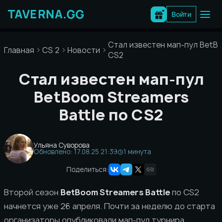
Перейти
к
Войти
содержимому
Стал известен мап-пул BetBo
Главная
CS 2
Новости
CS2
Стал известен мап-пул
BetBoom Streamers
Battle по CS2
Ульяна Суворова
Обновлено: 17.08.25 21:39
1 минута
Поделиться:
Второй сезон
BetBoom Streamers Battle
по CS2
начнется уже 26 апреля. Почти за неделю до старта
организаторы опубликовали мап-пул турнира.