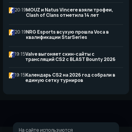
20:19
MOUZ и Natus Vincere взяли трофеи,
Clash of Clans отметила 14 лет
20:19
NRG Esports всухую прошла Voca в
квалификации StarSeries
19:15
Valve выгоняет скин-сайты с
трансляций CS2 с BLAST Bounty 2026
19:15
Календарь CS2 на 2026 год собрали в
единую сетку турниров
На сайте используются