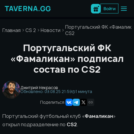
Перейти
к
Войти
содержимому
Португальский ФК «Фамалика
Главная
CS 2
Новости
CS2
Португальский ФК
«Фамаликан» подписал
состав по CS2
Дмитрий Некрасов
Обновлено: 09.08.25 21:59
1 минута
Поделиться:
Португальский футбольный клуб «
Фамаликан
»
открыл подразделение по
CS2
.