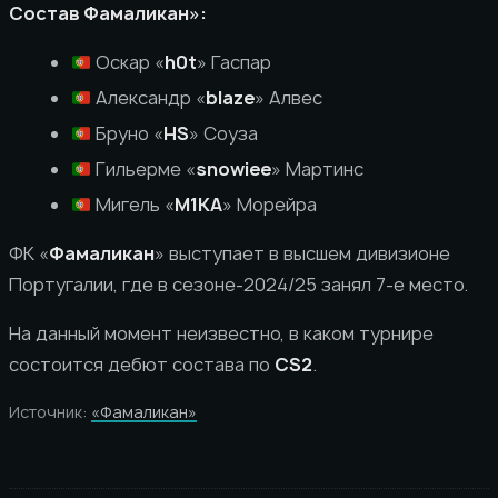
Состав Фамаликан»:
Оскар «
h0t
» Гаспар
Александр «
blaze
» Алвес
Бруно «
HS
» Соуза
Гильерме «
snowiee
» Мартинс
Мигель «
M1KA
» Морейра
ФК «
Фамаликан
» выступает в высшем дивизионе
Португалии, где в сезоне-2024/25 занял 7-е место.
На данный момент неизвестно, в каком турнире
состоится дебют состава по
CS2
.
Источник:
«Фамаликан»