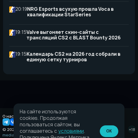
20:19
NRG Esports всухую прошла Voca в
квалификации StarSeries
19:15
Valve выгоняет скин-сайты с
трансляций CS2 с BLAST Bounty 2026
19:15
Календарь CS2 на 2026 год собрали в
единую сетку турниров
На сайте используются
О нас
Правовая информация
cookies. Продолжая
пользоваться сайтом, вы
© 2026 Taverna.gg
+18
соглашаетесь с
условиями
.
ОК
media@taverna.gg
Подключена Яндекс.Метрика,