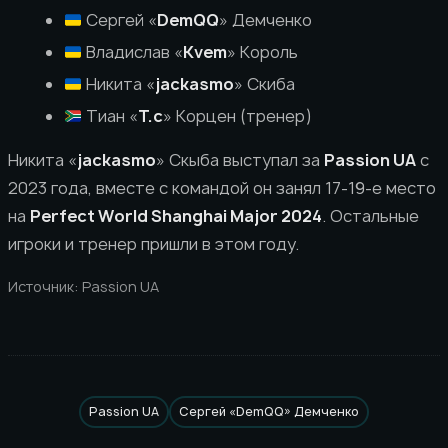
Сергей «
DemQQ
» Демченко
Владислав «
Kvem
» Король
Никита «
jackasmo
» Скиба
Тиан «
T.c
» Корцен (тренер)
Никита «
jackasmo
» Скыба выступал за
Passion UA
с
2023 года, вместе с командой он занял 17-19-е место
на
Perfect World Shanghai Major 2024
. Остальные
игроки и тренер пришли в этом году.
Источник: Passion UA
Passion UA
Сергей «DemQQ» Демченко