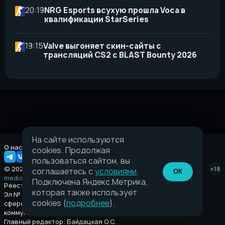
20:19
NRG Esports всухую прошла Voca в
квалификации StarSeries
19:15
Valve выгоняет скин-сайты с
трансляций CS2 с BLAST Bounty 2026
На сайте используются
О нас
Правовая информация
cookies. Продолжая
пользоваться сайтом, вы
© 2026 Taverna.gg
+18
соглашаетесь с
условиями
.
ОК
media@taverna.gg
Подключена Яндекс.Метрика,
Реестровая запись:
которая также использует
Эл № ФС77-89710 выдано Федеральной службой по надзору в
cookies (
подробнее
).
сфере связи, информационных технологий и массовых
коммуникаций (Роскомнадзор) от 08 июля 2025.
Главный редактор: Байдацкая О.С.