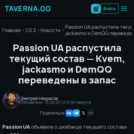
Перейти
к
Войти
содержимому
Passion UA распустила текущ
Главная
CS 2
Новости
jackasmo и DemQQ переведен
Passion UA распустила
текущий состав — Kvem,
jackasmo и DemQQ
переведены в запас
Дмитрий Некрасов
Обновлено: 15.08.25 12:01
1 минута
Поделиться:
Passion UA
объявила о дизбанде текущего состава