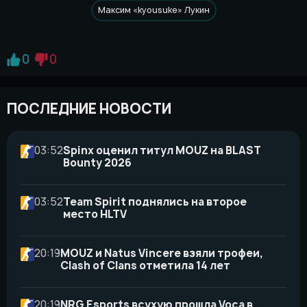
Максим «kyousuke» Лукин
0
0
ПОСЛЕДНИЕ НОВОСТИ
03:52
Spinx оценил титул MOUZ на BLAST
Bounty 2026
03:52
Team Spirit поднялись на второе
место HLTV
20:19
MOUZ и Natus Vincere взяли трофеи,
Clash of Clans отметила 14 лет
20:19
NRG Esports всухую прошла Voca в