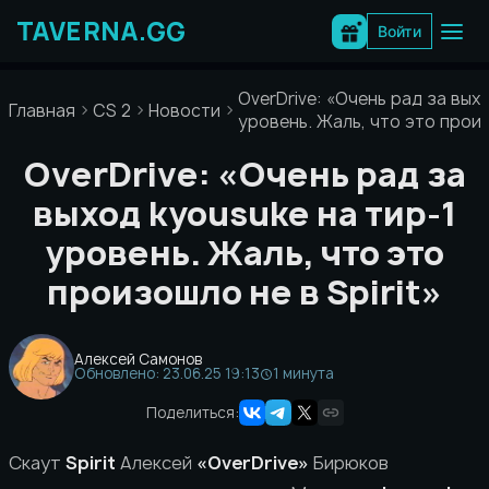
Перейти
к
Войти
содержимому
OverDrive: «Очень рад за вых
Главная
CS 2
Новости
уровень. Жаль, что это произ
OverDrive: «Очень рад за
выход kyousuke на тир-1
уровень. Жаль, что это
произошло не в Spirit»
Алексей Самонов
Обновлено: 23.06.25 19:13
1 минута
Поделиться:
Скаут
Spirit
Алексей
«OverDrive»
Бирюков