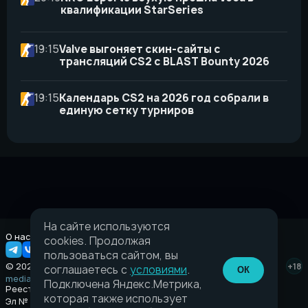
квалификации StarSeries
19:15
Valve выгоняет скин-сайты с
трансляций CS2 с BLAST Bounty 2026
19:15
Календарь CS2 на 2026 год собрали в
единую сетку турниров
На сайте используются
О нас
Правовая информация
cookies. Продолжая
пользоваться сайтом, вы
© 2026 Taverna.gg
+18
соглашаетесь с
условиями
.
ОК
media@taverna.gg
Подключена Яндекс.Метрика,
Реестровая запись:
которая также использует
Эл № ФС77-89710 выдано Федеральной службой по надзору в