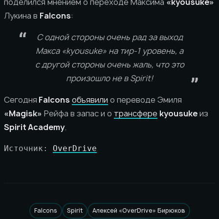
поделился мнением о переходе Максима
«kyousuke»
Лукина в
Falcons
:
С одной стороны очень рад за выход
Макса «kyousuke» на тир-1 уровень, а
с другой стороны очень жаль, что это
произошло не в Spirit!
Сегодня
Falcons
объявили
о переводе Эмиля
«Magisk»
Рейфа в запас и о
трансфере
kyousuke
из
Spirit Academy
.
Источник: 
OverDrive
Falcons
Spirit
Алексей «OverDrive» Бирюков