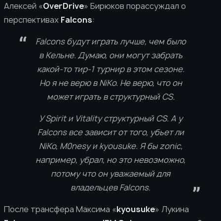
Алексей «
OverDrive
» Бирюков порассуждал о
перспективах
Falcons
:
Falcons будут играть лучше, чем было
в Кельне. Думаю, они могут забрать
какой-то тир-1 турнир в этом сезоне.
Но я не верю в NiKo. Не верю, что он
может играть в структурный CS.
У Spirit и Vitality структурный CS. А у
Falcons все зависит от того, убьет ли
NiKo, M0nesy и kyousuke. Я бы zonic,
например, убрал, но это невозможно,
потому что он уважаемый для
владельцев Falcons.
После трансфера Максима «
kyousuke
» Лукина