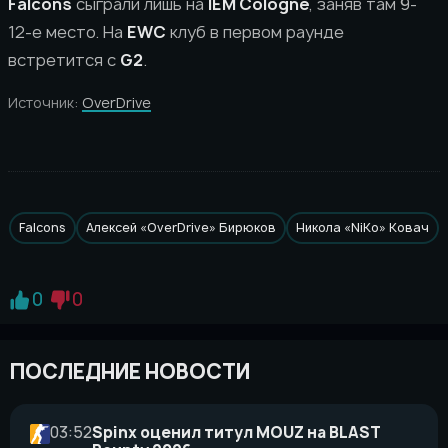
Falcons
сыграли лишь на
IEM Cologne
, заняв там 9-
12-е место. На
EWC
клуб в первом раунде
встретится с
G2
.
Источник:
OverDrive
Falcons
Алексей «OverDrive» Бирюков
Никола «NiKo» Ковач
0
0
ПОСЛЕДНИЕ НОВОСТИ
03:52
Spinx оценил титул MOUZ на BLAST