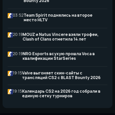
Bounty 2026
03:52
Team Spirit поднялись на второе
место HLTV
20:19
MOUZ и Natus Vincere взяли трофеи,
Clash of Clans отметила 14 лет
20:19
NRG Esports всухую прошла Voca в
квалификации StarSeries
19:15
Valve выгоняет скин-сайты с
трансляций CS2 с BLAST Bounty 2026
19:15
Календарь CS2 на 2026 год собрали в
единую сетку турниров