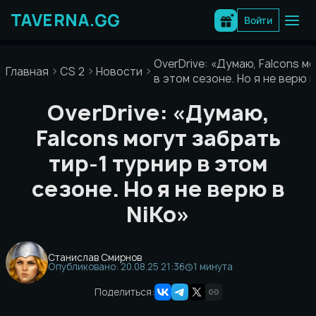
Перейти
к
Войти
содержимому
OverDrive: «Думаю, Falcons м
Главная
CS 2
Новости
в этом сезоне. Но я не верю в
OverDrive: «Думаю,
Falcons могут забрать
тир-1 турнир в этом
сезоне. Но я не верю в
NiKo»
Станислав Смирнов
Опубликовано: 20.08.25 21:36
1 минута
Поделиться: