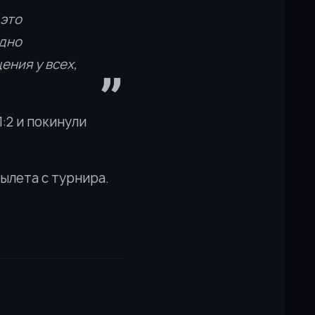
 это
рдно
ения у всех,
1:2 и покинули
ылета с турнира.