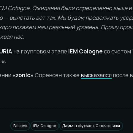
IEM Cologne. Ожидания были определенно выше и
 — вылетать вот так. Мы будем продолжать усе
скоро покажем наш реальный уровень. Прошу прощ
ивал нас.
URIA
на групповом этапе
IEM Cologne
со счетом 
те.
энни
«zonic»
Соренсен также
высказался
после в
Falcons
IEM Cologne
Дамьян «kyxsan» Стоилковски