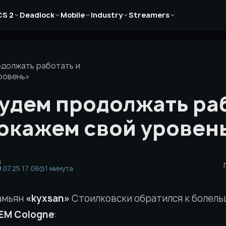
Новости
Новости
Новости
Новости
Новости
CS 2
Deadlock
Mobile
Industry
Streamers
Статьи
Статьи
Статьи
Статьи
Статьи
Гайды
Гайды
Гайды
Гайды
Гайды
одолжать работать и
ровень»
будем продолжать раб
окажем свой уровен
в
.07.25 17:08
1 минута
амьян
«kyxsan»
Стоилковски обратился к болель
IEM Cologne
: