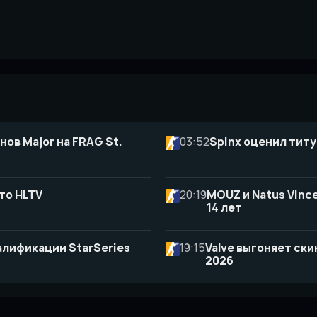
нов Major на FRAG St.
03:52
Spinx оценил титу
то HLTV
20:19
MOUZ и Natus Vince
14 лет
алификации StarSeries
19:15
Valve выгоняет ск
2026