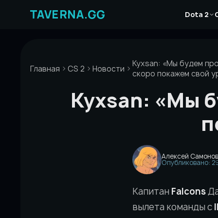
Перейти
Новости
к
Dota 2
Статьи
содержимому
Гайды
Kyxsan: «Мы будем пр
Главная
CS 2
Новости
скоро покажем свой у
Kyxsan: «Мы 
п
Алексей Самоно
Опубликовано: 29
Капитан
Falcons
Д
вылета команды с