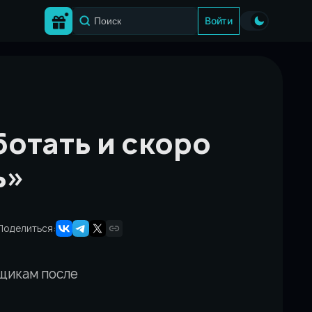
Войти
отать и скоро
ь»
Поделиться:
щикам после