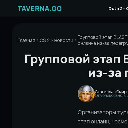
Перейти
Новости
к
Dota 2
Статьи
содержимому
Гайды
Групповой этап BLAST
Главная
CS 2
Новости
онлайне из-за перегр
Групповой этап 
из-за
Станислав Смир
Опубликовано: 05
Организаторы тур
этап онлайн, несмо