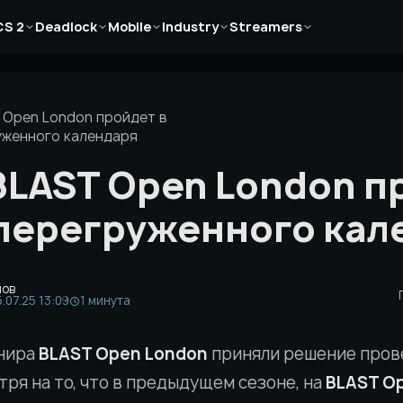
Новости
Новости
Новости
Новости
Новости
CS 2
Deadlock
Mobile
Industry
Streamers
Статьи
Статьи
Статьи
Статьи
Статьи
Гайды
Гайды
Гайды
Гайды
Гайды
 Open London пройдет в
уженного календаря
BLAST Open London п
 перегруженного кал
нов
.07.25 13:09
1 минута
нира
BLAST Open London
приняли решение пров
тря на то, что в предыдущем сезоне, на
BLAST Op