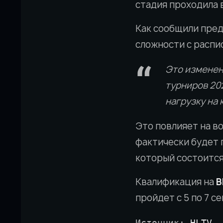
стадия проходила в
Как сообщили пре
сложности с распи
Это изменен
турниров 20
нагрузку на 
Это повлияет на в
фактически будет 
который состоится
Квалификация на
B
пройдет с 5 по 7 с
Источник: 
HLTV