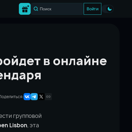
Войти
ройдет в онлайне
ендаря
Поделиться:
ести групповой
en Lisbon
, эта