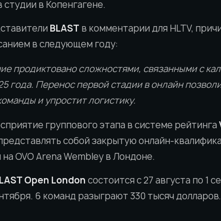
 студии в Копенгагене.
дставители
BLAST
в комментарии для HLTV, прич
санием в следующем году:
ие продиктовано сложностями, связанными с ка
25 года. Перенос первой стадии в онлайн позвол
команды и упростит логистику.
осприятие группового этапа в системе рейтинга
представлять собой закрытую онлайн-квалифика
 на OVO Arena Wembley в Лондоне.
LAST Open London
состоится с 27 августа по 1 
ентября. 6 команд разыграют 330 тысяч долларов.