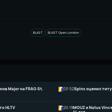
BLAST
BLAST Open London
нов Major на FRAG St.
03:52
Spinx оценил титу
то HLTV
20:19
MOUZ и Natus Vince