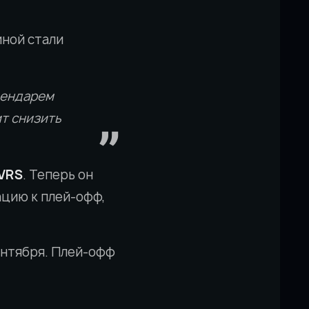
иной стали
лендарем
ит снизить
VRS
. Теперь он
цию к плей-офф,
сентября. Плей-офф