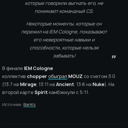
которые говорили выгнать его, не
понимают командный CS.
Некоторые моменты, которые он
пережил на IEM Cologne, показывают
его невероятные навыки и
способности, которые нельзя
забывать!
В финале
IEM Cologne
коллектив
chopper
обыграл
MOUZ
со счетом 3:0
(13:7 на
Mirage
, 13:11 на
Ancient
, 13:6 на
Nuke
). На
второй карте
Spirit
камбэкнули с 5:11.
Источник:
BanKs