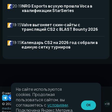
20:19
NRG Esports всухую прошла Voca в
квалификации StarSeries
19:15
Valve выгоняет скин-сайты с
трансляций CS2 с BLAST Bounty 2026
19:15
Календарь CS2 на 2026 год собрали в
единую сетку турниров
На сайте используются
О нас
Правовая информация
cookies. Продолжая
пользоваться сайтом, вы
© 2026 Taverna.gg
+18
соглашаетесь с
условиями
.
ОК
media@taverna.gg
Подключена Яндекс.Метрика,