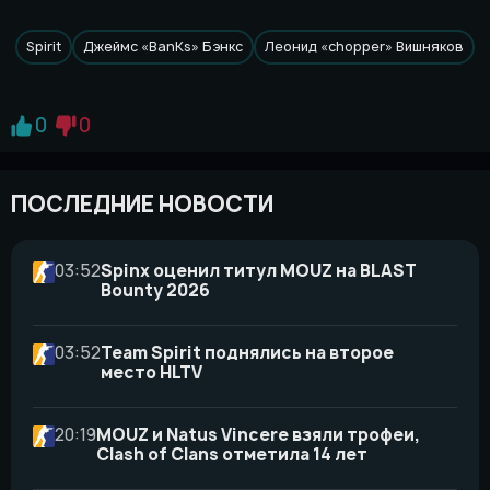
Spirit
Джеймс «BanKs» Бэнкс
Леонид «chopper» Вишняков
0
0
ПОСЛЕДНИЕ НОВОСТИ
03:52
Spinx оценил титул MOUZ на BLAST
Bounty 2026
03:52
Team Spirit поднялись на второе
место HLTV
20:19
MOUZ и Natus Vincere взяли трофеи,
Clash of Clans отметила 14 лет