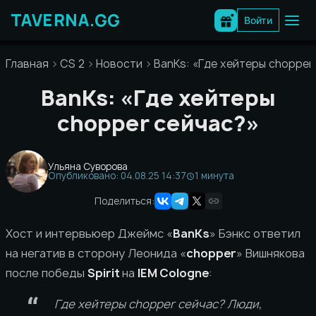
Перейти
к
Войти
содержимому
Главная
CS 2
Новости
BanKs: «Где хейтеры chopper
BanKs: «Где хейтеры
chopper сейчас?»
Ульяна Суворова
Опубликовано: 04.08.25 14:37
1 минута
Поделиться:
Хост и интервьюер Джеймс «
BanKs
» Бэнкс ответил
на негатив в сторону Леонида «
chopper
» Вишнякова
после победы
Spirit
на
IEM Cologne
:
Где хейтеры chopper сейчас? Люди,