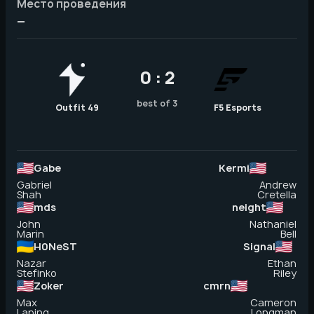
Место проведения
—
0 : 2
best of 3
Outfit 49
F5 Esports
Gabe
Kermi
Gabriel
Andrew
Shah
Cretella
mds
neight
John
Nathaniel
Marin
Bell
H0NeST
Signal
Nazar
Ethan
Stefinko
Riley
Zoker
cmrn
Max
Cameron
Laping
Longman