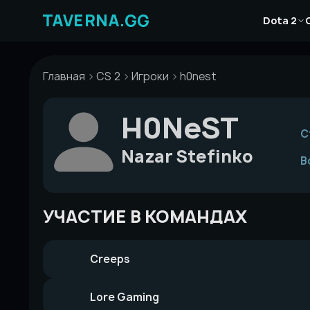
Перейти
Новости
к
Dota 2
Статьи
содержимому
Гайды
Главная
CS 2
Игроки
h0nest
H0NeST
С
Nazar Stefinko
В
УЧАСТИЕ В КОМАНДАХ
Creeps
Lore Gaming