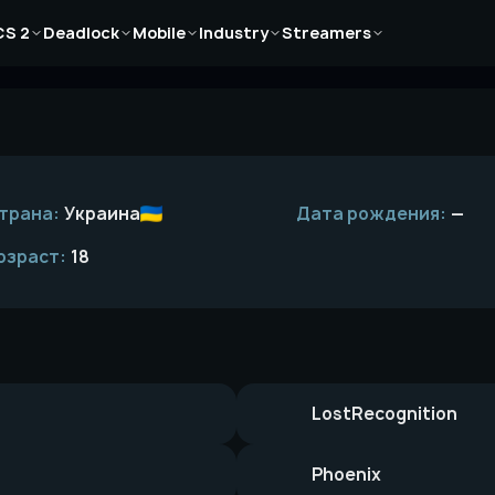
Новости
Новости
Новости
Новости
Новости
CS 2
Deadlock
Mobile
Industry
Streamers
Статьи
Статьи
Статьи
Статьи
Статьи
Гайды
Гайды
Гайды
Гайды
Гайды
трана:
Украина
Дата рождения:
—
озраст:
18
LostRecognition
Phoenix