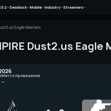
Новости
Новости
Новости
Новости
Новости
CS 2
Deadlock
Mobile
Industry
Streamers
Статьи
Статьи
Статьи
Статьи
Статьи
Гайды
Гайды
Гайды
Гайды
Гайды
ust2.us Eagle Masters
PIRE Dust2.us Eagle 
 2026
х
Место проведения
—