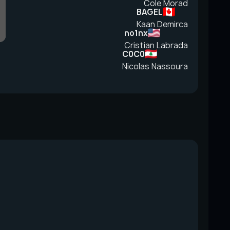
Cole Morad
BAGEL
Kaan Demirca
no1nx
Cristian Labrada
C0C0
Nicolas Nassoura