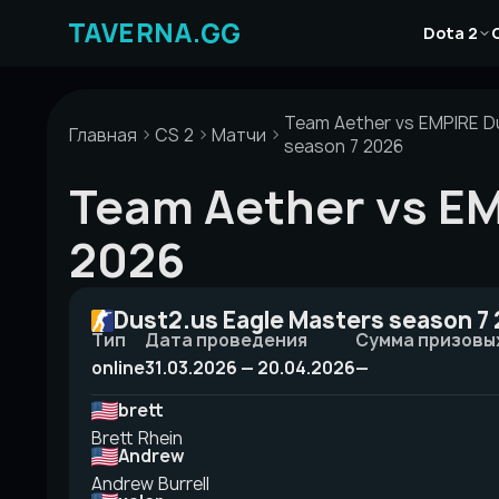
Перейти
Новости
к
Dota 2
Статьи
содержимому
Гайды
Team Aether vs EMPIRE D
Главная
CS 2
Матчи
season 7 2026
Team Aether vs EM
2026
Dust2.us Eagle Masters season 7
Тип
Дата проведения
Сумма призовы
online
31.03.2026 — 20.04.2026
—
brett
Brett Rhein
Andrew
Andrew Burrell