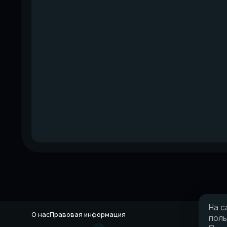
На с
О нас
Правовая информация
поль