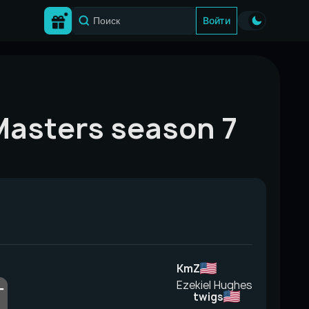
Войти
Masters season 7
KmZ
Ezekiel Hughes
twigs