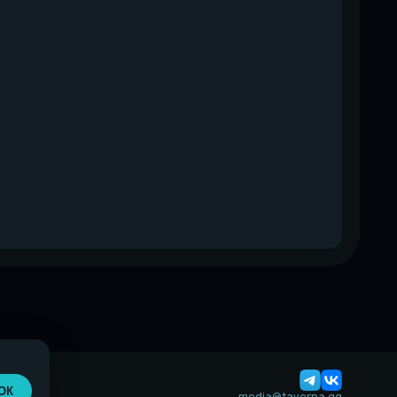
ОК
media@taverna.gg