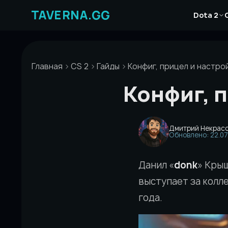
Перейти
Новости
к
Dota 2
Статьи
содержимому
Гайды
Главная
CS 2
Гайды
Конфиг, прицел и настрой
Конфиг, п
Дмитрий Некрас
Обновлено: 22.07
Данил «
donk
» Кры
выступает за колле
года.