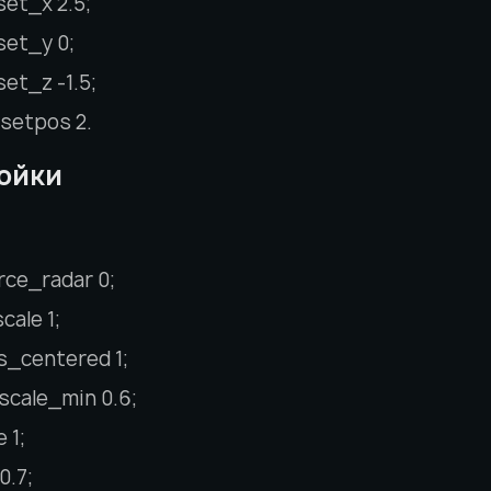
et_x 2.5;
et_y 0;
et_z -1.5;
setpos 2.
ойки
ce_radar 0;
cale 1;
s_centered 1;
scale_min 0.6;
 1;
0.7;