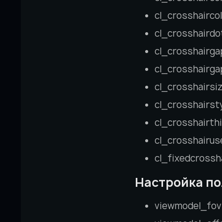
cl_crosshaircol
cl_crosshairdot
cl_crosshairgap
cl_crosshairg
cl_crosshairsiz
cl_crosshairsty
cl_crosshairthi
cl_crosshairuse
cl_fixedcrossh
Настройка по
viewmodel_fov