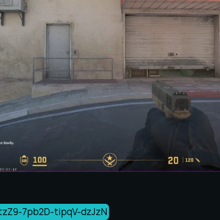
tzZ9-7pb2D-tipqV-dzJzN