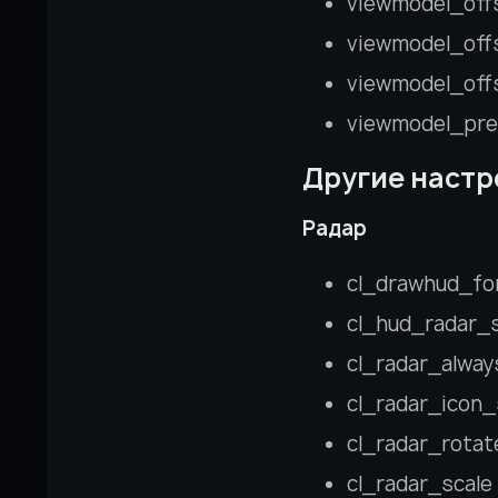
viewmodel_offs
viewmodel_offs
viewmodel_offs
viewmodel_pre
Другие настр
Радар
cl_drawhud_for
cl_hud_radar_s
cl_radar_alway
cl_radar_icon_
cl_radar_rotate
cl_radar_scale 