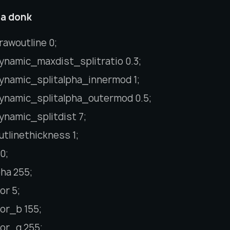
а donk
rawoutline 0;
ynamic_maxdist_splitratio 0.3;
ynamic_splitalpha_innermod 1;
ynamic_splitalpha_outermod 0.5;
ynamic_splitdist 7;
tlinethickness 1;
0;
ha 255;
or 5;
or_b 155;
lor_g 255;