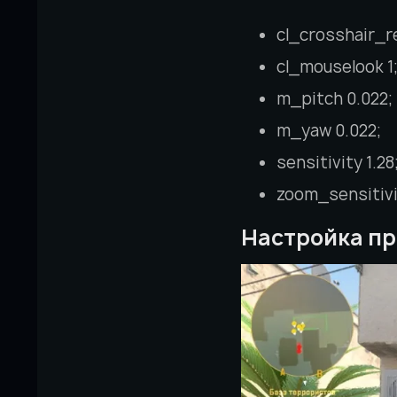
cl_crosshair_re
cl_mouselook 1
m_pitch 0.022;
m_yaw 0.022;
sensitivity 1.28
zoom_sensitivi
Настройка п