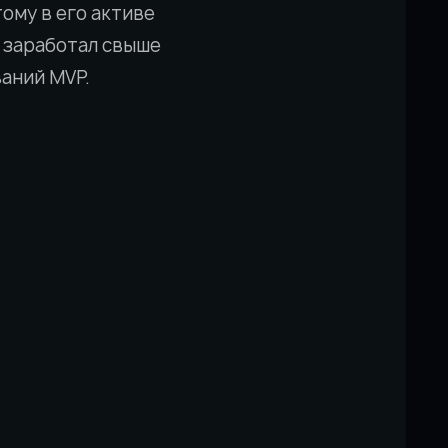
ому в его активе
он заработал свыше
ваний MVP.