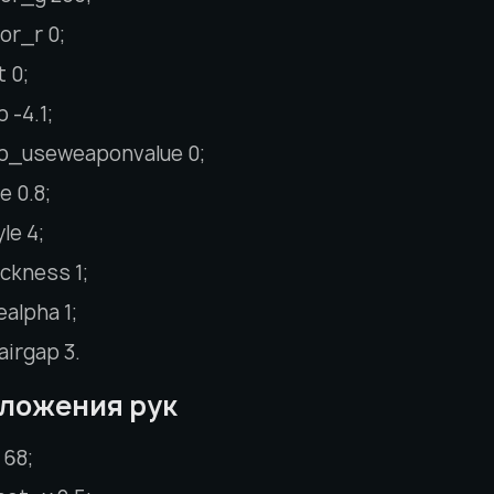
or_r 0;
 0;
 -4.1;
ap_useweaponvalue 0;
e 0.8;
le 4;
ckness 1;
alpha 1;
airgap 3.
ложения рук
 68;