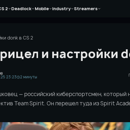
Новости
Новости
Новости
Новости
Новости
CS 2
Deadlock
Mobile
Industry
Streamers
Статьи
Статьи
Статьи
Статьи
Статьи
Гайды
Гайды
Гайды
Гайды
Гайды
ки donk в CS 2
рицел и настройки d
ов
.25 23:23
2 минуты
шковец — российский киберспортсмен, который 
ктив Team Spirit. Он перешел туда из Spirit Aca