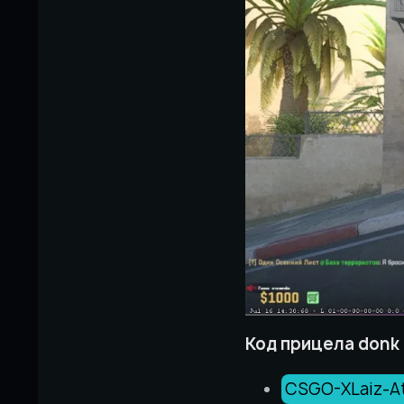
Код прицела donk
CSGO-XLaiz-A