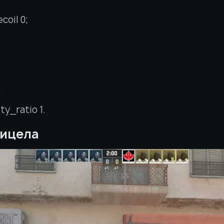
coil 0;
;
;
ty_ratio 1.
рицела