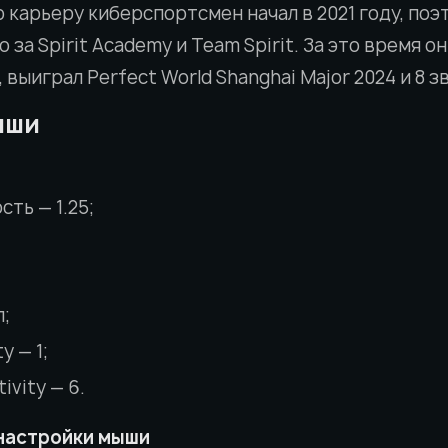
карьеру киберспортсмен начал в 2021 году, поэт
 за Spirit Academy и Team Spirit. За это время 
, выиграл Perfect World Shanghai Major 2024 и 8 з
ыши
ть — 1.25;
л;
y — 1;
ivity — 6.
настройки мыши