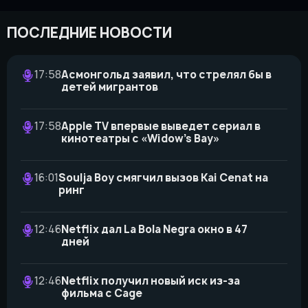
ПОСЛЕДНИЕ НОВОСТИ
17:58
Асмонгольд заявил, что стрелял бы в
детей мигрантов
17:58
Apple TV впервые выведет сериал в
кинотеатры с «Widow’s Bay»
16:01
Soulja Boy смягчил вызов Kai Cenat на
ринг
12:46
Netflix дал La Bola Negra окно в 47
дней
12:46
Netflix получил новый иск из-за
фильма с Cage