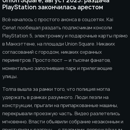
Union Square, август 2023: раздача
PlayStation закончилась арестом
Всё началось с простого анонса в соцсетях. Kai
Cenat пообещал раздать подписчикам консоли
PlayStation 5, электронику и подарочные карты прямо
в Манхэттене, на площади Union Square. Никаких
согласований с городом, никаких охранных
периметров. Просто пост — и тысячи фанатов,
моментально заполнившие парк и прилегающие
улицы.
Толпа вышла за рамки того, что полиция могла
удержать в рамках разумного. Люди лезли на
конструкции, прыгали на припаркованные машины,
перекрывали проезжую часть. Видео разлетелись
мгновенно. Власти объявили собрание незаконным и
приступили к разгону — с травмами, повреждённым