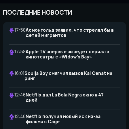
ПОСЛЕДНИЕ НОВОСТИ
17:58
Асмонгольд заявил, что стрелял бы в
детей мигрантов
17:58
Apple TV впервые выведет сериал в
кинотеатры с «Widow’s Bay»
16:01
Soulja Boy смягчил вызов Kai Cenat на
ринг
12:46
Netflix дал La Bola Negra окно в 47
дней
12:46
Netflix получил новый иск из-за
фильма с Cage