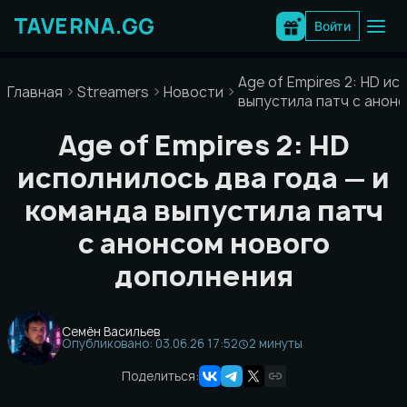
Перейти
к
Войти
содержимому
Age of Empires 2: HD и
Главная
Streamers
Новости
выпустила патч с анон
Age of Empires 2: HD
исполнилось два года — и
команда выпустила патч
с анонсом нового
дополнения
Семён Васильев
Опубликовано: 03.06.26 17:52
2 минуты
Поделиться: