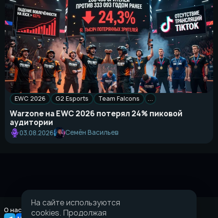
EWC 2026
G2 Esports
Team Falcons
…
Warzone на EWC 2026 потерял 24% пиковой
аудитории
Семён Васильев
03.08.2026
На сайте используются
О нас
Правовая информация
cookies. Продолжая