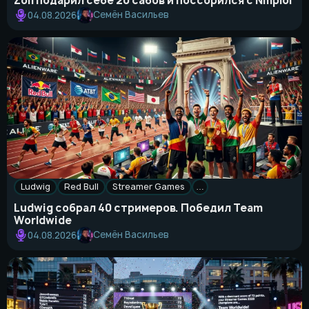
Zoil подарил себе 20 сабов и поссорился с Nmplol
Семён Васильев
04.08.2026
Ludwig
Red Bull
Streamer Games
…
Ludwig собрал 40 стримеров. Победил Team
Worldwide
Семён Васильев
04.08.2026