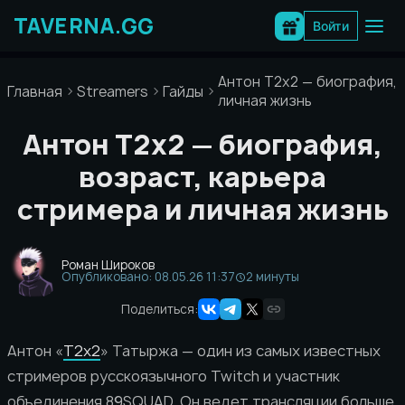
Перейти
к
Войти
содержимому
Антон T2x2 — биография, 
Главная
Streamers
Гайды
личная жизнь
Антон T2x2 — биография,
возраст, карьера
стримера и личная жизнь
Роман Широков
Опубликовано: 08.05.26 11:37
2 минуты
Поделиться:
Антон «
T2x2
» Татыржа — один из самых известных
стримеров русскоязычного Twitch и участник
объединения 89SQUAD. Он ведет трансляции больше