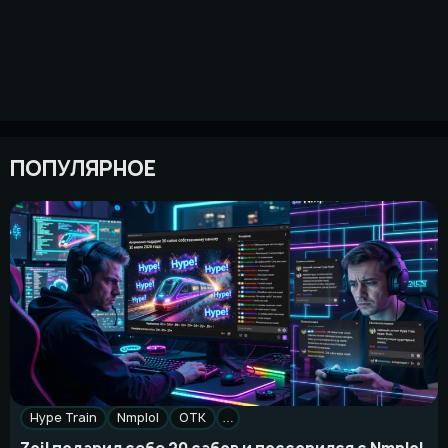
ПОПУЛЯРНОЕ
Hype Train
Nmplol
OTK
…