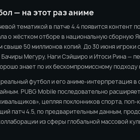
бол — на этот раз аниме
евой тематикой в патче 4.4 появится контент по
ала о жёстком отборе в национальную сборную Я
 свыше 50 миллионов копий. До 30 июня игроки
, Бачиры Мегуру, Наги Сэйширо и Итоси Рина — п
орошо знает по их бескомпромиссному подходу к
 реальный футбол и его аниме-интерпретация в
чайным. PUBG Mobile последовательно расширяе
ивальщиков», цепляя поклонников спорта, поп-
ий патч 4.5, по предварительным данным, продо
оллаборации из сферы глобальной массовой кул