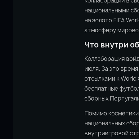
коллабораций в сво
национальными сб
на золото FIFA Wor
атмосферу мировог
Что внутри о
Коллаборация войдё
июля. За это время
отсылками к World 
бесплатные футбол
сборных Португали
Помимо косметики,
национальных сбо
внутриигровой стр