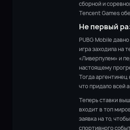
сборной и соревно
Tencent Games обе
Не первый ра
PUBG Mobile давно
игра заходила на 
«Ливерпулем» и пе
настоящему прогре
Тогда аргентинец н
что придало всей 
Теперь ставки выш
входит в топ миро
заявка на то, что
спортивного событ