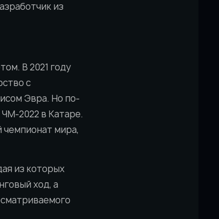
разработчик из
ом. В 2021 году
рство с
исом Эвра. Но по-
ЧМ-2022 в Катаре.
й чемпионат мира,
дая из которых
нговый ход, а
росматриваемого