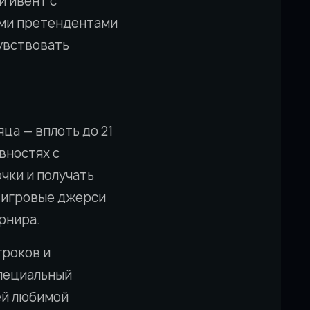
й ивент с
ыми претендентами
чувствовать
ца — вплоть до 21
вностях с
чки и получать
 игровые джерси
рнира.
гроков и
пециальный
ей любимой