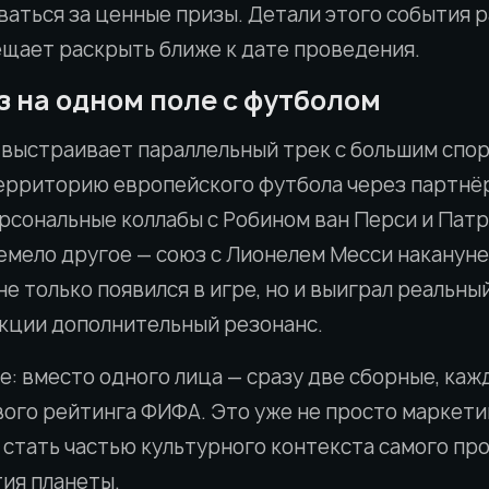
ваться за ценные призы. Детали этого события 
щает раскрыть ближе к дате проведения.
з на одном поле с футболом
 выстраивает параллельный трек с большим спорт
территорию европейского футбола через партнё
рсональные коллабы с Робином ван Перси и Патр
мело другое — союз с Лионелем Месси накануне 
е только появился в игре, но и выиграл реальны
акции дополнительный резонанс.
е: вместо одного лица — сразу две сборные, каж
вого рейтинга ФИФА. Это уже не просто маркети
бы стать частью культурного контекста самого п
ия планеты.