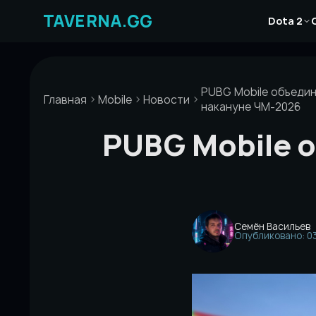
Перейти
Новости
к
Dota 2
Статьи
содержимому
Гайды
PUBG Mobile объеди
Главная
Mobile
Новости
накануне ЧМ-2026
PUBG Mobile 
Семён Васильев
Опубликовано: 03