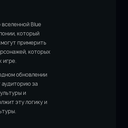
 вселенной Blue
понии, который
 смогут примерить
ерсонажей, которых
 игре.
 одном обновлении
т аудиторию за
культуры и
лжит эту логику и
ьтуры.