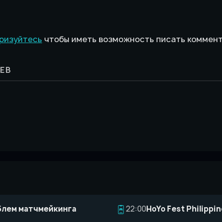
ризуйтесь
чтобы иметь возможность писать коммен
ЕВ
блем матчмейкинга
22:00
HoYo Fest Philipp