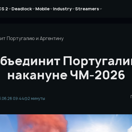
Новости
Новости
Новости
Новости
Новости
CS 2
Deadlock
Mobile
Industry
Streamers
Статьи
Статьи
Статьи
Статьи
Статьи
Гайды
Гайды
Гайды
Гайды
Гайды
нит Португалию и Аргентину
объединит Португали
накануне ЧМ-2026
.06.26 09:44
2 минуты