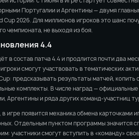
ей истории: с 1 июня в игре стартует совместны
орными Португалии и Аргентины — двумя главн
ld Cup 2026. Для миллионов игроков это шанс по
о чемпионата, не выходя из боя.
бновления 4.4
т в состав патча 4.4 и продлится почти два меся
 игроки смогут участвовать в тематических акти
Cup: предсказывать результаты матчей, копить о
ьные комплекты. В числе наград — официальные
и, Аргентины и ряда других команд-участниц ту
 в игре появится механика обмена карточками и
рных. Отдельным пунктом программы значится с
им: участники смогут вступить в «команду» сво