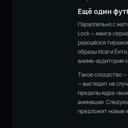
Ещё один фут
Параллельно с матч
Lock — манга-сери
разошёлся тиражом
образы Исаги Ёити
аниме-аудитория х
Такое соседство —
— выглядит не слу
пределы ядра «выж
анимации. Следующ
предложит новые к