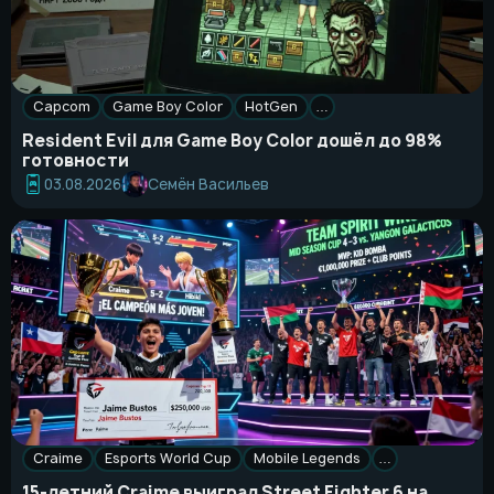
Capcom
Game Boy Color
HotGen
…
Resident Evil для Game Boy Color дошёл до 98%
готовности
Семён Васильев
03.08.2026
Craime
Esports World Cup
Mobile Legends
…
15-летний Craime выиграл Street Fighter 6 на