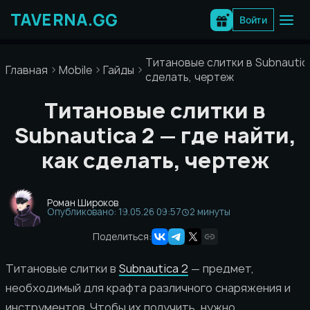
Перейти
к
Войти
содержимому
Титановые слитки в Subnautica
Главная
Mobile
Гайды
сделать, чертеж
Титановые слитки в
Subnautica 2 — где найти,
как сделать, чертеж
Роман Широков
Опубликовано: 19.05.26 09:57
2 минуты
Поделиться:
Титановые слитки в
Subnautica 2
— предмет,
необходимый для крафта различного снаряжения и
инструментов. Чтобы их получить, нужно