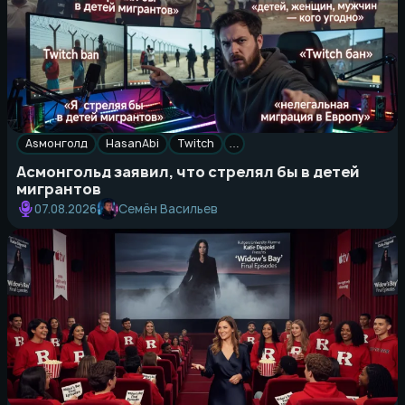
Asмонголд
HasanAbi
Twitch
…
Асмонгольд заявил, что стрелял бы в детей
мигрантов
Семён Васильев
07.08.2026