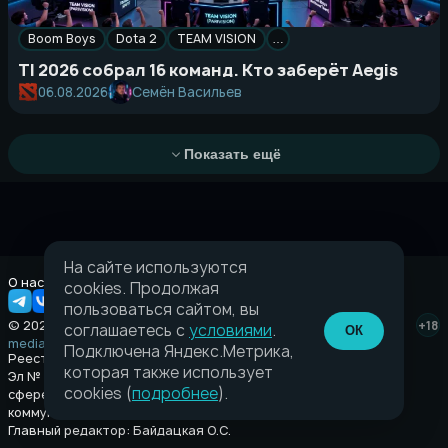
Boom Boys
Dota 2
TEAM VISION
…
TI 2026 собрал 16 команд. Кто заберёт Aegis
Семён Васильев
06.08.2026
Показать ещё
На сайте используются
О нас
Правовая информация
cookies. Продолжая
пользоваться сайтом, вы
© 2026 Taverna.gg
+18
соглашаетесь с
условиями
.
ОК
media@taverna.gg
Подключена Яндекс.Метрика,
Реестровая запись:
которая также использует
Эл № ФС77-89710 выдано Федеральной службой по надзору в
cookies (
подробнее
).
сфере связи, информационных технологий и массовых
коммуникаций (Роскомнадзор) от 08 июля 2025.
Главный редактор: Байдацкая О.С.