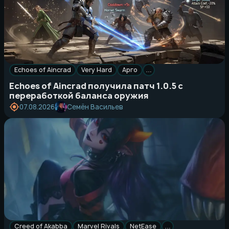
Echoes of Aincrad
Very Hard
Арго
…
Echoes of Aincrad получила патч 1.0.5 с
переработкой баланса оружия
Семён Васильев
07.08.2026
Creed of Akabba
Marvel Rivals
NetEase
…