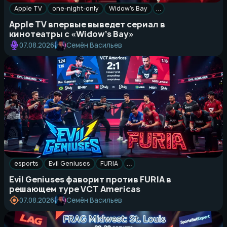
Apple TV
one-night-only
Widow’s Bay
…
Apple TV впервые выведет сериал в
кинотеатры с «Widow’s Bay»
Семён Васильев
07.08.2026
esports
Evil Geniuses
FURIA
…
Evil Geniuses фаворит против FURIA в
решающем туре VCT Americas
Семён Васильев
07.08.2026