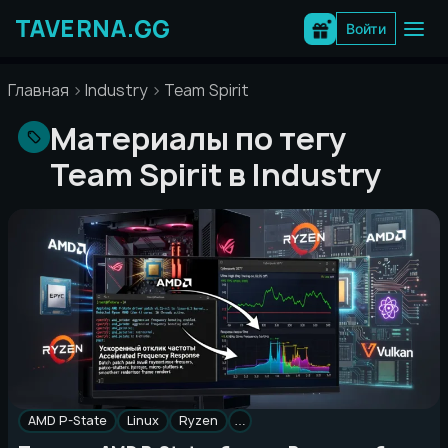
Перейти
к
Войти
содержимому
Главная
Industry
Team Spirit
Материалы по тегу
Team Spirit в Industry
AMD P-State
Linux
Ryzen
…