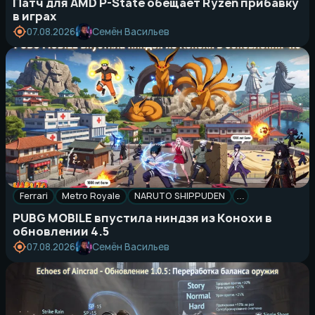
Патч для AMD P-State обещает Ryzen прибавку
в играх
Семён Васильев
07.08.2026
Ferrari
Metro Royale
NARUTO SHIPPUDEN
…
PUBG MOBILE впустила ниндзя из Конохи в
обновлении 4.5
Семён Васильев
07.08.2026