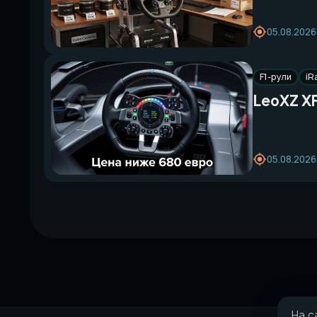
05.08.2026
F1-рули
iR
LeoXZ XF
05.08.2026
На с