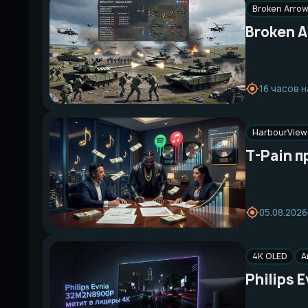
Broken Arro
Broken 
16 часов 
HarbourView 
T-Pain п
05.08.2026
4K OLED
A
Philips 