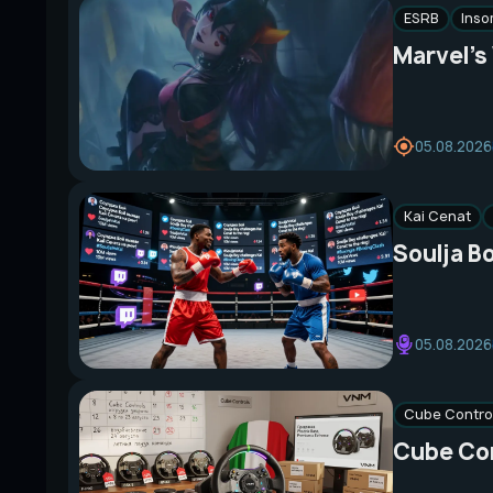
ESRB
Ins
Marvel’s
05.08.2026
Kai Cenat
Soulja B
05.08.2026
Cube Contro
Cube Con