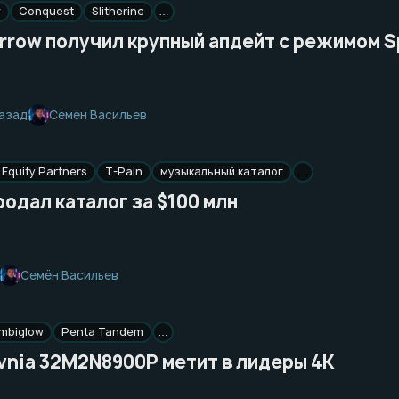
w
Conquest
Slitherine
…
Arrow получил крупный апдейт с режимом S
Семён Васильев
назад
Equity Partners
T-Pain
музыкальный каталог
…
родал каталог за $100 млн
Семён Васильев
mbiglow
Penta Tandem
…
Evnia 32M2N8900P метит в лидеры 4K