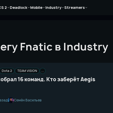
Новости
Новости
Новости
Новости
Новости
CS 2
Deadlock
Mobile
Industry
Streamers
Статьи
Статьи
Статьи
Статьи
Статьи
Гайды
Гайды
Гайды
Гайды
Гайды
гу Fnatic в Industry
Dota 2
TEAM VISION
…
собрал 16 команд. Кто заберёт Aegis
Семён Васильев
назад