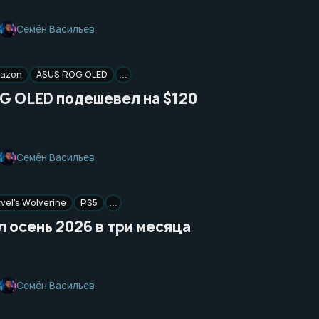
Семён Васильев
azon
ASUS ROG OLED
…
G OLED подешевел на $120
Семён Васильев
vel’s Wolverine
PS5
…
 осень 2026 в три месяца
Семён Васильев