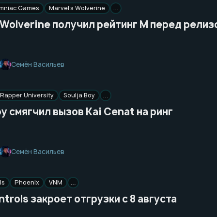
omniac Games
Marvel’s Wolverine
…
 Wolverine получил рейтинг M перед релиз
Семён Васильев
Rapper University
Soulja Boy
…
oy смягчил вызов Kai Cenat на ринг
Семён Васильев
ls
Phoenix
VNM
…
trols закроет отгрузки с 8 августа