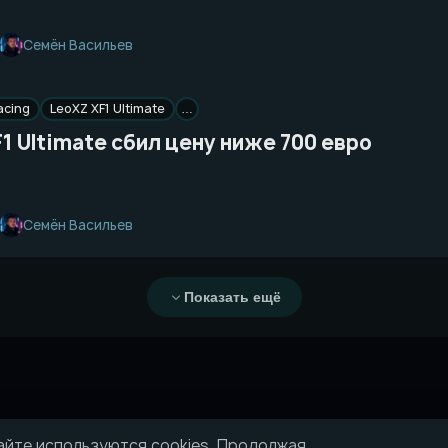
Семён Васильев
acing
LeoXZ XF1 Ultimate
…
1 Ultimate сбил цену ниже 700 евро
Семён Васильев
Показать ещё
айте используются cookies. Продолжая