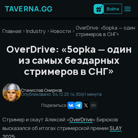
Перейти
к
Войти
содержимому
OverDrive: «5opka — один
Главная
Industry
Новости
стримеров в СНГ»
OverDrive: «5opka — один
из самых бездарных
стримеров в СНГ»
Станислав Смирнов
Опубликовано: 04.12.25 14:30
1 минута
Поделиться:
Стример и скаут Алексей «
OverDrive
» Бирюков
высказался об итогах стримерской премии
SLAY
2025
: