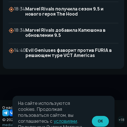
18:34
Marvel Rivals получила сезон 9.5 и
нового героя The Hood
18:34
Marvel Rivals добавила Капюшона в
обновлении 9.5
14:40
Evil Geniuses фаворит против FURIA в
решающем туре VCT Americas
На сайте используются
О нас
Правовая информация
cookies. Продолжая
пользоваться сайтом, вы
© 2026 Taverna.gg
+18
соглашаетесь с
условиями
.
ОК
media@taverna.gg