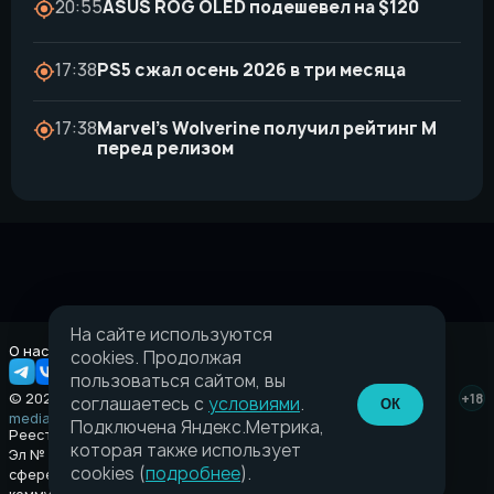
20:55
ASUS ROG OLED подешевел на $120
17:38
PS5 сжал осень 2026 в три месяца
17:38
Marvel’s Wolverine получил рейтинг M
перед релизом
На сайте используются
О нас
Правовая информация
cookies. Продолжая
пользоваться сайтом, вы
© 2026 Taverna.gg
+18
соглашаетесь с
условиями
.
ОК
media@taverna.gg
Подключена Яндекс.Метрика,
Реестровая запись:
которая также использует
Эл № ФС77-89710 выдано Федеральной службой по надзору в
cookies (
подробнее
).
сфере связи, информационных технологий и массовых