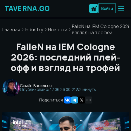
Перейти
к
Войти
содержимому
FalleN на IEM Cologne 202
Главная
Industry
Новости
взгляд на трофей
FalleN на IEM Cologne
2026: последний плей-
офф и взгляд на трофей
Семён Васильев
Опубликовано: 17.06.26 00:21
2 минуты
Поделиться: