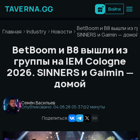
Перейти
к
Войти
содержимому
BetBoom и B8 вышли из гр
Главная
Industry
Новости
SINNERS и Gaimin — домой
BetBoom и B8 вышли из
группы на IEM Cologne
2026. SINNERS и Gaimin —
домой
Семён Васильев
Опубликовано: 04.06.26 05:37
2 минуты
Поделиться: