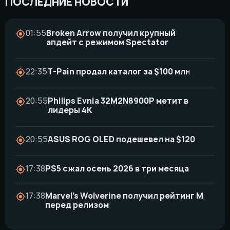
ПОСЛЕДНИЕ НОВОСТИ
01:55
Broken Arrow получил крупный
апдейт с режимом Spectator
22:35
T-Pain продал каталог за $100 млн
20:55
Philips Evnia 32M2N8900P метит в
лидеры 4K
20:55
ASUS ROG OLED подешевел на $120
17:38
PS5 сжал осень 2026 в три месяца
17:38
Marvel’s Wolverine получил рейтинг M
перед релизом