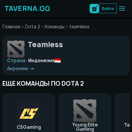
Перейти
к
Войти
содержимому
Главная
Dota 2
Команды
teamless
Teamless
Страна:
Индонезия
Акроним:
—
ЕЩЕ КОМАНДЫ ПО DOTA 2
Young Elite
Te
C5Gaming
Gaming