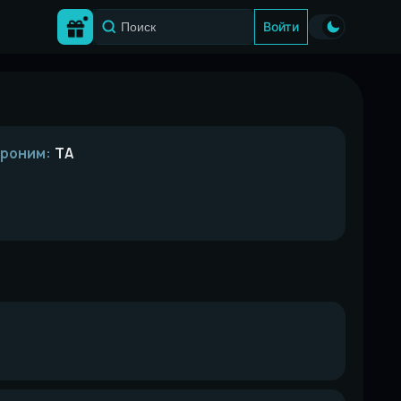
Войти
кроним:
TA