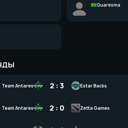
Quaresma
НДЫ
2 : 3
Team Antares
Estar Backs
2 : 0
Team Antares
Zetta Games