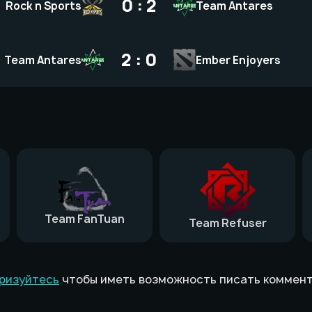
0 : 2
Rock n Sports
Team Antares
2 : 0
Team Antares
Ember Enjoyers
Team FanTuan
Team Refuser
ризуйтесь
чтобы иметь возможность писать коммен