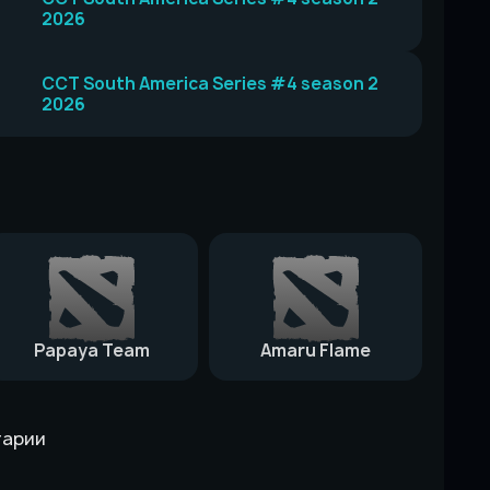
2026
CCT South America Series #4 season 2
2026
Papaya Team
Amaru Flame
тарии