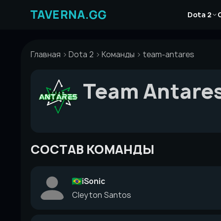
Перейти
Новости
к
Dota 2
Статьи
содержимому
Гайды
Главная
Dota 2
Команды
team-antares
Team Antare
СОСТАВ КОМАНДЫ
iSonic
Cleyton Santos