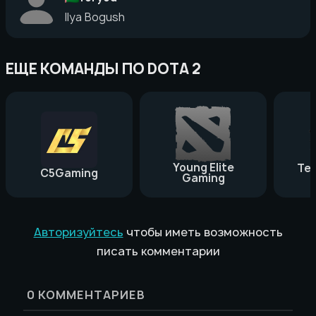
Ilya Bogush
ЕЩЕ КОМАНДЫ ПО DOTA 2
Young Elite
Te
C5Gaming
Gaming
Авторизуйтесь
чтобы иметь возможность
писать комментарии
0
КОММЕНТАРИЕВ