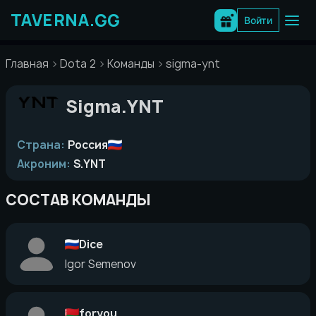
Перейти
к
Войти
содержимому
Главная
Dota 2
Команды
sigma-ynt
Sigma.YNT
Страна:
Россия
Акроним:
S.YNT
СОСТАВ КОМАНДЫ
Dice
Igor Semenov
foryou