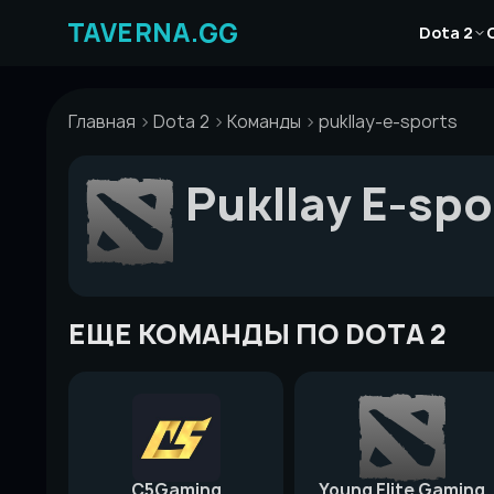
Перейти
Новости
к
Dota 2
Статьи
содержимому
Гайды
Главная
Dota 2
Команды
pukllay-e-sports
Pukllay E-spo
ЕЩЕ КОМАНДЫ ПО DOTA 2
C5Gaming
Young Elite Gaming