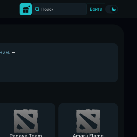
Войти
ним:
—
Papaya Team
Amaru Flame