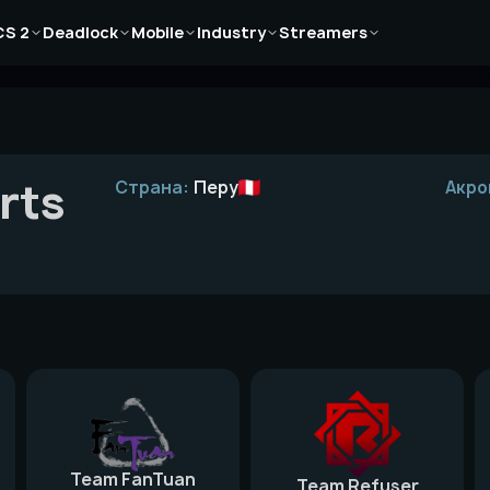
Новости
Новости
Новости
Новости
Новости
CS 2
Deadlock
Mobile
Industry
Streamers
Статьи
Статьи
Статьи
Статьи
Статьи
Гайды
Гайды
Гайды
Гайды
Гайды
rts
Страна:
Перу
Акро
Team FanTuan
Team Refuser