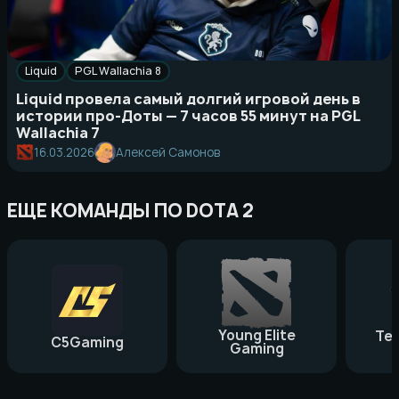
Liquid
PGL Wallachia 8
Liquid провела самый долгий игровой день в
истории про-Доты — 7 часов 55 минут на PGL
Wallachia 7
16.03.2026
Алексей Самонов
ЕЩЕ КОМАНДЫ ПО DOTA 2
Young Elite
Te
C5Gaming
Gaming