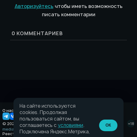
Авторизуйтесь
чтобы иметь возможность
писать комментарии
0
КОММЕНТАРИЕВ
На сайте используются
О нас
Правовая информация
cookies. Продолжая
пользоваться сайтом, вы
© 2026 Taverna.gg
+18
соглашаетесь с
условиями
.
ОК
media@taverna.gg
Подключена Яндекс.Метрика,
Реестровая запись: