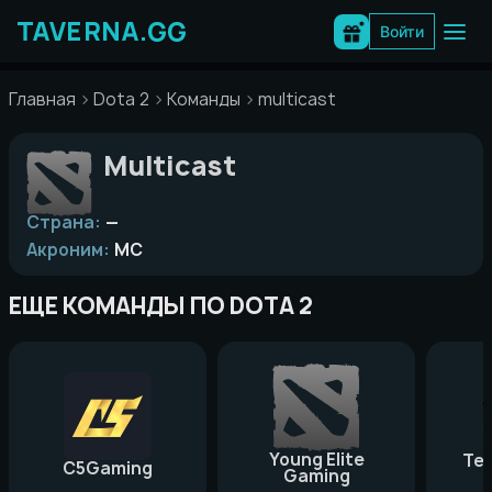
Перейти
к
Войти
содержимому
Главная
Dota 2
Команды
multicast
Multicast
Страна:
—
Акроним:
MC
ЕЩЕ КОМАНДЫ ПО DOTA 2
Young Elite
Te
C5Gaming
Gaming