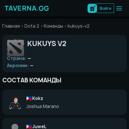
Перейти
к
Войти
содержимому
Главная
Dota 2
Команды
kukuys-v2
KUKUYS V2
Страна:
—
Акроним:
—
СОСТАВ КОМАНДЫ
Kokz
Joshua Marano
JuweL