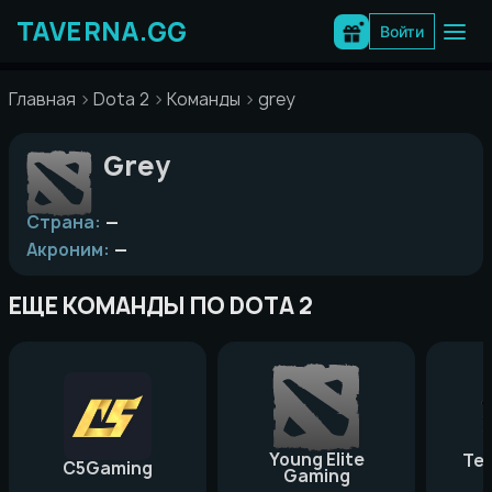
Перейти
к
Войти
содержимому
Главная
Dota 2
Команды
grey
Grey
Страна:
—
Акроним:
—
ЕЩЕ КОМАНДЫ ПО DOTA 2
Young Elite
Te
C5Gaming
Gaming