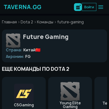
Перейти
к
Войти
содержимому
Главная
Dota 2
Команды
future-gaming
Future Gaming
Страна:
Китай
Акроним:
FG
ЕЩЕ КОМАНДЫ ПО DOTA 2
Young Elite
Te
C5Gaming
Gaming