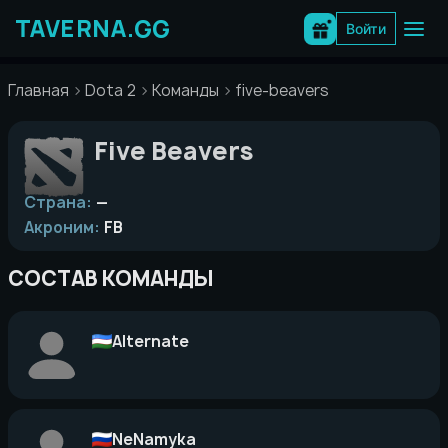
Перейти
к
Войти
содержимому
Главная
Dota 2
Команды
five-beavers
Five Beavers
Страна:
—
Акроним:
FB
СОСТАВ КОМАНДЫ
Alternate
NeNamyka