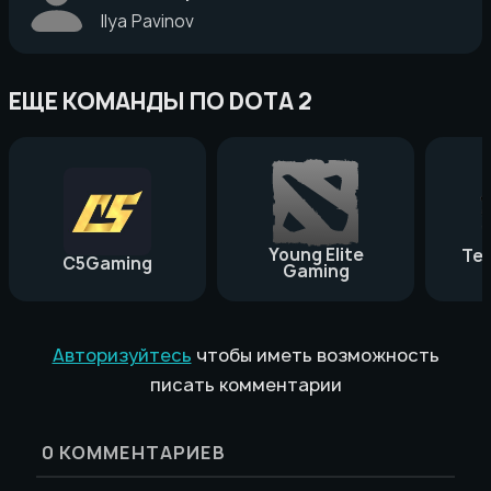
Ilya Pavinov
ЕЩЕ КОМАНДЫ ПО DOTA 2
Young Elite
Te
C5Gaming
Gaming
Авторизуйтесь
чтобы иметь возможность
писать комментарии
0
КОММЕНТАРИЕВ