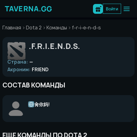
Перейти
к
Войти
содержимому
Главная
Dota 2
Команды
f-r-i-e-n-d-s
.F.R.I.E.N.D.S.
Страна:
—
Акроним:
FRIEND
СОСТАВ КОМАНДЫ
肏你妈!
ЕЩЕ КОМАНДЫ ПО DOTA 2