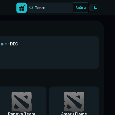
Войти
ним:
DEC
Papaya Team
Amaru Flame