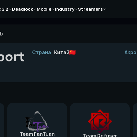
Новости
Новости
Новости
Новости
Новости
CS 2
Deadlock
Mobile
Industry
Streamers
Статьи
Статьи
Статьи
Статьи
Статьи
Гайды
Гайды
Гайды
Гайды
Гайды
ub
port
Страна:
Китай
Акро
Team FanTuan
Team Refuser