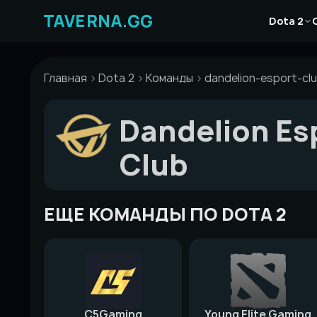
Перейти
Новости
к
Dota 2
Статьи
содержимому
Гайды
Главная
Dota 2
Команды
dandelion-esport-cl
Dandelion Es
Club
ЕЩЕ КОМАНДЫ ПО DOTA 2
C5Gaming
Young Elite Gaming