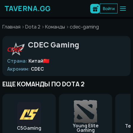
Перейти
к
Войти
содержимому
Главная
Dota 2
Команды
cdec-gaming
CDEC Gaming
Страна:
Китай
Акроним:
CDEC
ЕЩЕ КОМАНДЫ ПО DOTA 2
Young Elite
Te
C5Gaming
Gaming