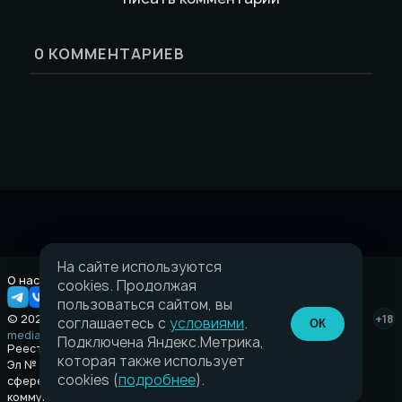
0
КОММЕНТАРИЕВ
На сайте используются
О нас
Правовая информация
cookies. Продолжая
пользоваться сайтом, вы
© 2026 Taverna.gg
+18
соглашаетесь с
условиями
.
ОК
media@taverna.gg
Подключена Яндекс.Метрика,
Реестровая запись:
которая также использует
Эл № ФС77-89710 выдано Федеральной службой по надзору в
cookies (
подробнее
).
сфере связи, информационных технологий и массовых
коммуникаций (Роскомнадзор) от 08 июля 2025.