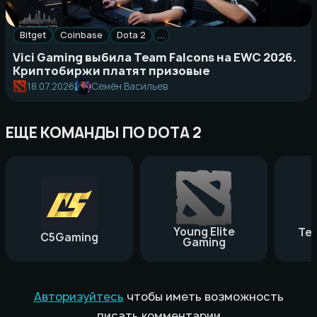
Bitget
Coinbase
Dota 2
…
Vici Gaming выбила Team Falcons на EWC 2026.
Криптобиржи платят призовые
18.07.2026
Семён Васильев
ЕЩЕ КОМАНДЫ ПО DOTA 2
Young Elite
Te
C5Gaming
Gaming
Авторизуйтесь
чтобы иметь возможность
писать комментарии