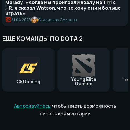
Malady: «Когда мы проиграли квалу на TI11 с
HR, я сказал Watson, что не хочу с ним больше
играть»
21.04.2025
Станислав Смирнов
ЕЩЕ КОМАНДЫ ПО DOTA 2
Young Elite
Te
C5Gaming
Gaming
Авторизуйтесь
чтобы иметь возможность
писать комментарии