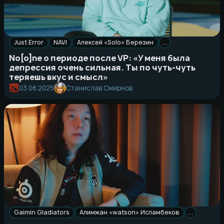
Just Error
NAVI
Алексей «Solo» Березин
…
No[o]ne о периоде после VP: «У меня была
депрессия очень сильная. Ты по чуть-чуть
теряешь вкус и смысл»
03.06.2025
Станислав Смирнов
Gaimin Gladiators
Алимжан «watson» Исламбеков
…