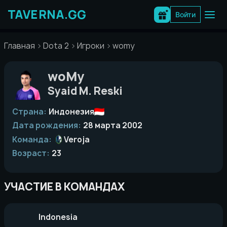
Перейти
к
Войти
содержимому
Главная
Dota 2
Игроки
womy
woMy
Syaid M. Reski
Страна:
Индонезия
Дата рождения:
28 марта 2002
Команда:
Veroja
Возраст:
23
УЧАСТИЕ В КОМАНДАХ
Indonesia