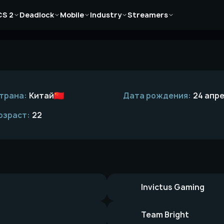
Новости
Новости
Новости
Новости
Новости
CS 2
Deadlock
Mobile
Industry
Streamers
Статьи
Статьи
Статьи
Статьи
Статьи
Гайды
Гайды
Гайды
Гайды
Гайды
трана:
Китай
Дата рождения:
24 апре
озраст:
22
Invictus Gaming
Team Bright