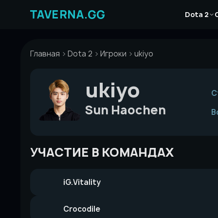
Перейти
Новости
к
Dota 2
Статьи
содержимому
Гайды
Главная
Dota 2
Игроки
ukiyo
ukiyo
С
Sun Haochen
В
УЧАСТИЕ В КОМАНДАХ
iG.Vitality
Crocodile