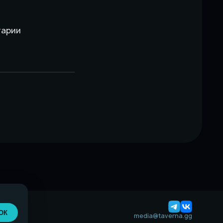
тарии
ОК
media@taverna.gg