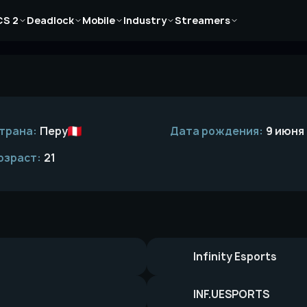
Новости
Новости
Новости
Новости
Новости
CS 2
Deadlock
Mobile
Industry
Streamers
Статьи
Статьи
Статьи
Статьи
Статьи
Гайды
Гайды
Гайды
Гайды
Гайды
трана:
Перу
Дата рождения:
9 июня
озраст:
21
Infinity Esports
INF.UESPORTS