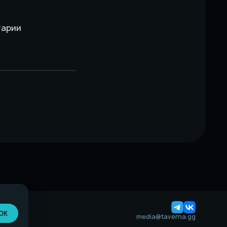
тарии
ОК
media@taverna.gg