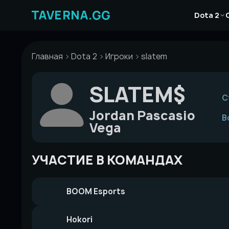
Перейти
Новости
к
Dota 2
Статьи
содержимому
Гайды
Главная
Dota 2
Игроки
slatem
SLATEM$
С
Jordan Pascasio
В
Vega
УЧАСТИЕ В КОМАНДАХ
BOOM Esports
Hokori