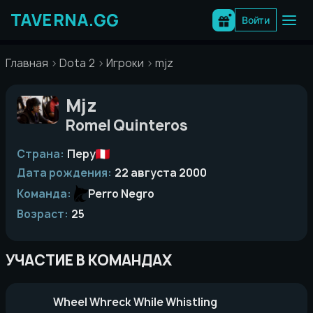
Перейти
к
Войти
содержимому
Главная
Dota 2
Игроки
mjz
Mjz
Romel Quinteros
Страна:
Перу
Дата рождения:
22 августа 2000
Команда:
Perro Negro
Возраст:
25
УЧАСТИЕ В КОМАНДАХ
Wheel Whreck While Whistling