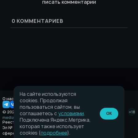
писать комментарии
0
КОММЕНТАРИЕВ
На сайте используются
О нас
Правовая информация
cookies. Продолжая
пользоваться сайтом, вы
© 2026 Taverna.gg
+18
соглашаетесь с
условиями
.
ОК
media@taverna.gg
Подключена Яндекс.Метрика,
Реестровая запись:
которая также использует
Эл № ФС77-89710 выдано Федеральной службой по надзору в
cookies (
подробнее
).
сфере связи, информационных технологий и массовых