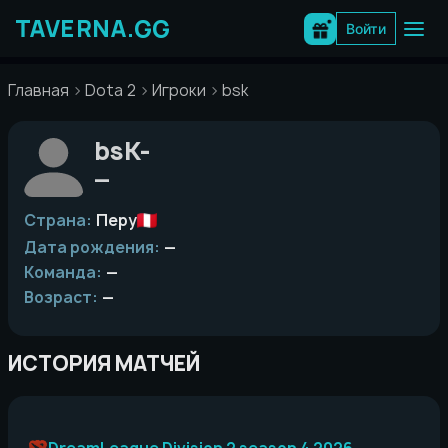
Перейти
к
Войти
содержимому
Главная
Dota 2
Игроки
bsk
bsK-
—
Страна:
Перу
Дата рождения:
—
Команда:
—
Возраст:
—
ИСТОРИЯ МАТЧЕЙ