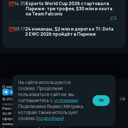
14:35
Esports World Cup 2026 стартовал в
Париже: три трофея, $30 млн и охота
на Team Falcons
1
03:17
24 команды, $2 млн и дорога к TI: Dota
2 EWC 2026 пройдёт в Париже
На сайте используются
О нас
Правовая информация
cookies. Продолжая
пользоваться сайтом, вы
© 2026 Taverna.gg
+18
соглашаетесь с
условиями
.
ОК
media@taverna.gg
Подключена Яндекс.Метрика,
Реестровая запись:
которая также использует
Эл № ФС77-89710 выдано Федеральной службой по надзору в
cookies (
подробнее
).
сфере связи, информационных технологий и массовых
коммуникаций (Роскомнадзор) от 08 июля 2025.