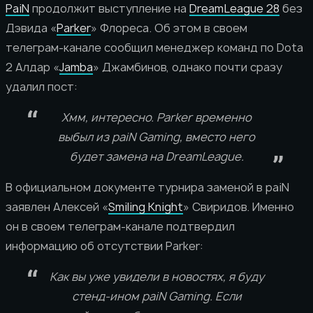
PaiN
продолжит выступление на
DreamLeague 28
без
Дэвида «
Parker
» Флореса. Об этом в своем
телеграм-канале сообщил менеджер команд по Dota
2 Алдар «
Jamba
» Джамбинов, однако почти сразу
удалил пост:
Хмм, интересно. Parker временно
выбыл из paiN Gaming, вместо него
будет замена на DreamLeague.
В официальном документе турнира заменой в paiN
заявлен Алексей «
Smiling Knight
» Свиридов. Именно
он в своем телеграм-канале подтвердил
информацию об отсутствии Parker:
Как вы уже увидели в новостях, я буду
стенд-ином paiN Gaming. Если