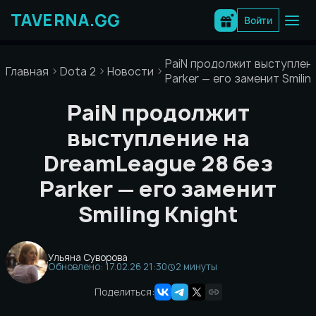
Перейти
к
Войти
содержимому
PaiN продолжит выступлени
Главная
Dota 2
Новости
Parker — его заменит Smilin
PaiN продолжит
выступление на
DreamLeague 28 без
Parker — его заменит
Smiling Knight
Ульяна Суворова
Обновлено: 17.02.26 21:30
2 минуты
Поделиться: