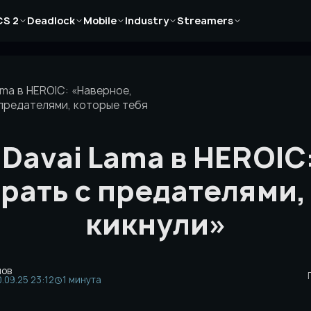
Новости
Новости
Новости
Новости
Новости
CS 2
Deadlock
Mobile
Industry
Streamers
Статьи
Статьи
Статьи
Статьи
Статьи
Гайды
Гайды
Гайды
Гайды
Гайды
ama в HEROIC: «Наверное,
 предателями, которые тебя
 Davai Lama в HEROIC
рать с предателями,
кикнули»
нов
.09.25 23:12
1 минута