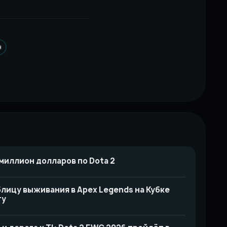
н
миллион долларов по Dota 2
лицу выживания в Apex Legends на Кубке
ту