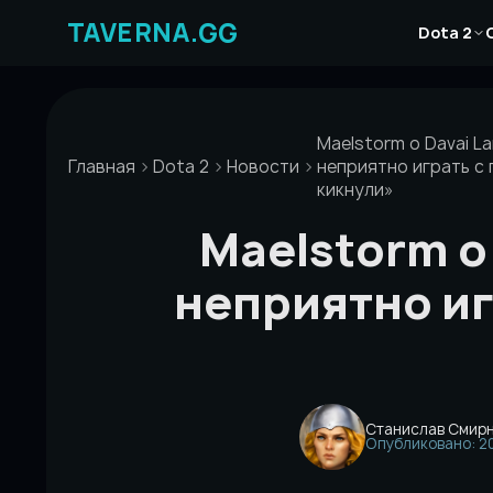
Перейти
Новости
к
Dota 2
Статьи
содержимому
Гайды
Maelstorm о Davai L
Главная
Dota 2
Новости
неприятно играть с
кикнули»
Maelstorm о
неприятно иг
Станислав Смир
Опубликовано: 20