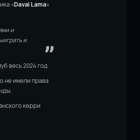
ика «
Davai Lama
»
ями и
ыиграть и
луб весь 2024 год.
бо не имели права
нды.
уанского керри