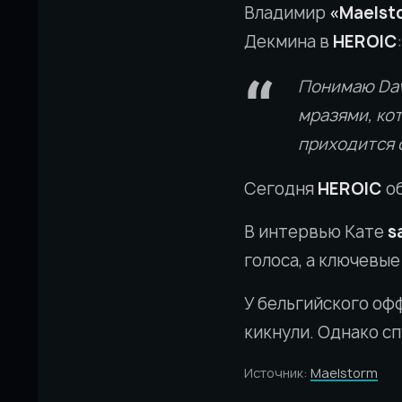
Владимир
«Maelst
Декмина в
HEROIC
:
Понимаю Dav
мразями, ко
приходится с
Сегодня
HEROIC
об
В интервью Кате
s
голоса, а ключевы
У бельгийского оф
кикнули. Однако с
Источник:
Maelstorm