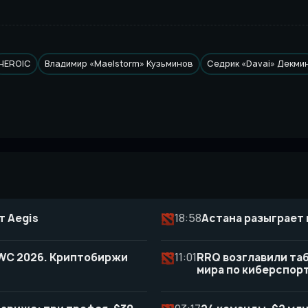
HEROIC
Владимир «Maelstorm» Кузьминов
Седрик «Davai» Декми
т Aegis
18:58
Астана разыграет 
 EWC 2026. Криптобиржи
11:01
RRQ возглавили таб
мира по киберспор