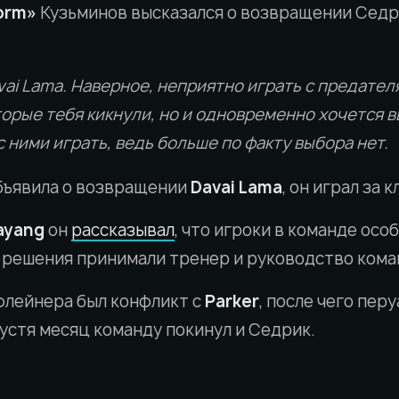
orm»
Кузьминов высказался о возвращении Седр
ai Lama. Наверное, неприятно играть с предател
торые тебя кикнули, но и одновременно хочется в
 ними играть, ведь больше по факту выбора нет.
ъявила о возвращении
Davai Lama
, он играл за к
ayang
он
рассказывал
, что игроки в команде осо
е решения принимали тренер и руководство кома
флейнера был конфликт с
Parker
, после чего пер
пустя месяц команду покинул и Седрик.