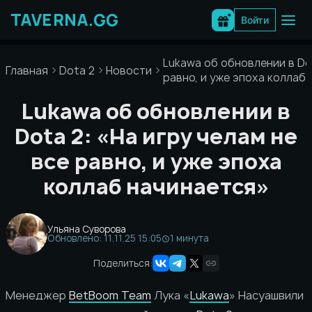
Перейти
к
Войти
содержимому
Lukawa об обновлении в Dot
Главная
Dota 2
Новости
равно, и уже эпоха коллаб
Lukawa об обновлении в
Dota 2: «На игру челам не
все равно, и уже эпоха
коллаб начинается»
Ульяна Суворова
Обновлено: 11.11.25 15:05
1 минута
Поделиться:
Менеджер
BetBoom Team
Лука «
Lukawa
» Насуашвили