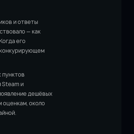
иков и ответы
ствовало — как
Когда его
 в конкурирующем
х пунктов
 Steam и
появление дешёвых
м оценкам, около
айной.