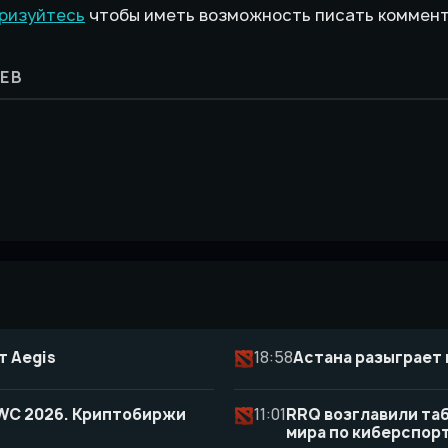
ризуйтесь
чтобы иметь возможность писать коммен
ЕВ
т Aegis
18:58
Астана разыграет 
 EWC 2026. Криптобиржи
11:01
RRQ возглавили таб
мира по киберспор