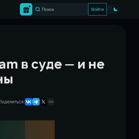
Войти
m в суде — и не
ны
Поделиться: