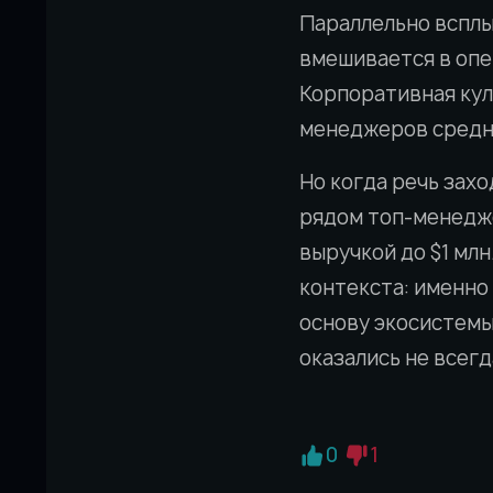
Параллельно всплы
вмешивается в опе
Корпоративная кул
менеджеров средн
Но когда речь захо
рядом топ-менедже
выручкой до $1 мл
контекста: именно
основу экосистемы
оказались не всегд
0
1