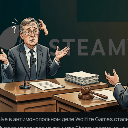
alve в антимонопольном деле Wolfire Games стал