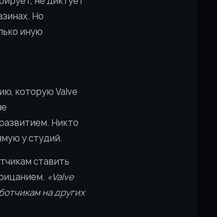
рирует, не диктует
азинах. Но
лько иную
ю, которую Valve
не
развитием. Никто
ямую у студий.
тчикам ставить
трицанием.
«Valve
ботчикам на других