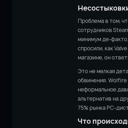
Несостыковки
Проблема в том, ч
сотрудников Steam
минимум де-факто.
спросили, как Val
магазине, он ответ
Это не мелкая дет
обвинения. Wolfir
неформальное дав
альтернатив на др
75% рынка PC-дист
Что происход