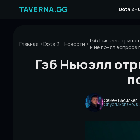
Перейти
Новости
к
Dota 2
Статьи
содержимому
Гайды
Гэб Ньюэлл отрицал
Главная
Dota 2
Новости
и не понял вопроса 
Гэб Ньюэлл отр
п
Семён Васильев
Опубликовано: 02