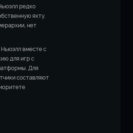
Ньюэлл редко
обственную яхту.
иерархии, нет
о Ньюэлл вместе с
ию для игр с
платформы. Для
отчики составляют
риоритете