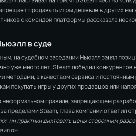
ьюэлл настаивал на том, что Steam честно конку
запрещает продавать игры дешевле в других маг
тчиков с командой платформы рассказала неско
Ньюэлл в суде
ым, на судебном заседании Ньюэлл занял позици
чно уже много лет: Steam победил конкурентов 
 методами, а качеством сервиса и постоянным 
кам покупать игры у других продавцов или напр
 о неформальном правиле, запрещающем разрабо
 за пределами Steam, глава компании ответил о
ки, ни практики диктовать цены сторонним разра
явил он.