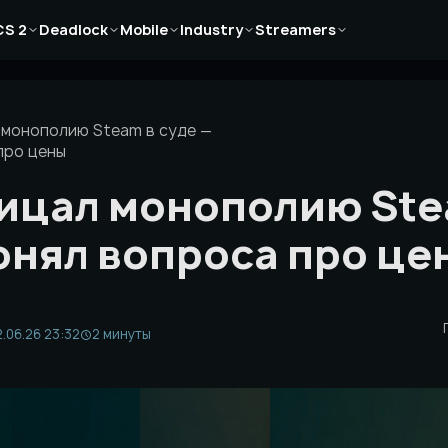
Новости
Новости
Новости
Новости
Новости
CS 2
Deadlock
Mobile
Industry
Streamers
Статьи
Статьи
Статьи
Статьи
Статьи
Гайды
Гайды
Гайды
Гайды
Гайды
 монополию Steam в суде —
про цены
ицал монополию Stea
онял вопроса про це
.06.26 23:32
2 минуты