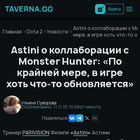
Перейти
к
Войти
содержимому
Astini о коллаборации с Mo
Главная
Dota 2
Новости
мере, в игре хоть что-то 
Astini о коллаборации с
Monster Hunter: «По
крайней мере, в игре
хоть что-то обновляется»
Ульяна Суворова
Опубликовано: 11.11.25 10:58
1 минута
Поделиться:
Тренер
PARIVISION
Филипе
«
Astini
»
Астини