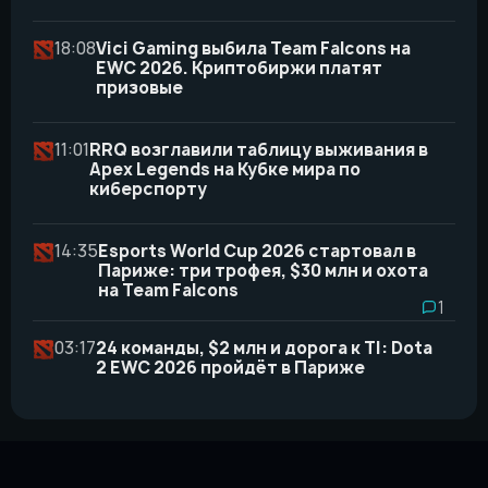
18:08
Vici Gaming выбила Team Falcons на
EWC 2026. Криптобиржи платят
призовые
11:01
RRQ возглавили таблицу выживания в
Apex Legends на Кубке мира по
киберспорту
14:35
Esports World Cup 2026 стартовал в
Париже: три трофея, $30 млн и охота
на Team Falcons
1
03:17
24 команды, $2 млн и дорога к TI: Dota
2 EWC 2026 пройдёт в Париже