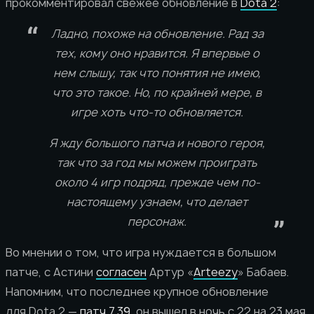
прокомментировал свежее обновление в
Dota 2
:
Ладно, похоже на обновление. Рад за
тех, кому оно нравится. Я впервые о
нем слышу, так что понятия не имею,
что это такое. Но, по крайней мере, в
игре хоть что-то обновляется.
Я жду большого патча и нового героя,
так что за год мы можем проиграть
около 4 игр подряд, прежде чем по-
настоящему узнаем, что делает
персонаж.
Во мнении о том, что игра нуждается в большом
патче, с Астини
согласен
Артур «
Arteezy
» Бабаев.
Напомним, что последнее крупное обновление
для Dota 2 —
патч 7.39
, он вышел в ночь с 22 на 23 мая.