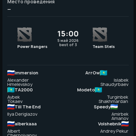
Место проведения
—
15:00
5 май 2026
best of 3
Power Rangers
Team Stels
Immersion
ArrOw
Alexander
Islabek
Hmelevskoy
Shaudyrbaev
TA2000
Modeto
Aybek
Turginbek
Tokaev
Shakhmardan
Till The End
Speedy
Ilya Deriglazov
Amirbek
Amanov
alberkaaa
Volshebnik
Albert
Andrey Pekur
Chernoivanov