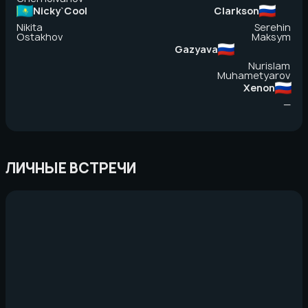
Nicky`Cool
Clarkson
Nikita
Serehin
Ostakhov
Maksym
Gazyava
Nurislam
Muhametyarov
Xenon
—
ЛИЧНЫЕ ВСТРЕЧИ