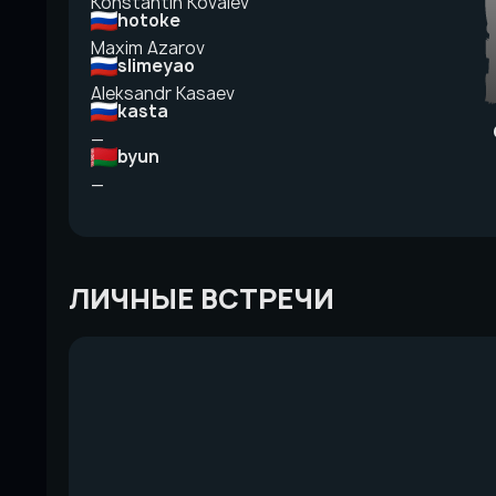
Konstantin Kovalev
hotoke
Maxim Azarov
slimeyao
Aleksandr Kasaev
kasta
—
byun
—
ЛИЧНЫЕ ВСТРЕЧИ