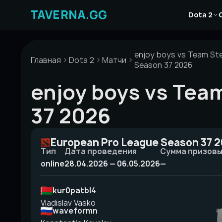
Перейти
Новости
к
Dota 2
Статьи
содержимому
Гайды
enjoy boys vs Team St
Главная
Dota 2
Матчи
Season 37 2026
enjoy boys vs Tea
37 2026
European Pro League Season 37 
Тип
Дата проведения
Сумма призов
online
28.04.2026 — 06.05.2026
—
kur0patbI4
Vladislav Vasko
waveformn