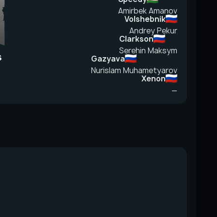
Amirbek Amanov
Volshebnik
Andrey Pekur
Clarkson
Serehin Maksym
s
Gazyava
Nurislam Muhametyarov
Xenon
—