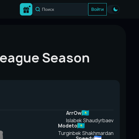
Войти
 League Season
ArrOw
Islabek Shaudyrbaev
Modeto
Turginbek Shakhmardan
Speedy