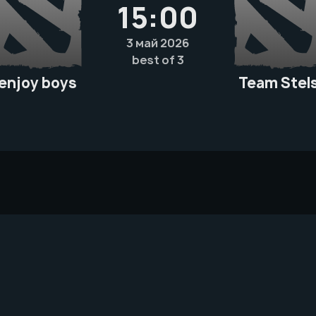
15:00
3 май 2026
best of 3
enjoy boys
Team Stel