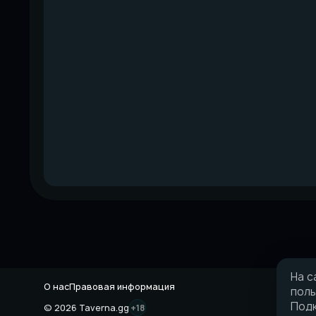
На с
О нас
Правовая информация
поль
Подк
© 2026 Taverna.gg
+18