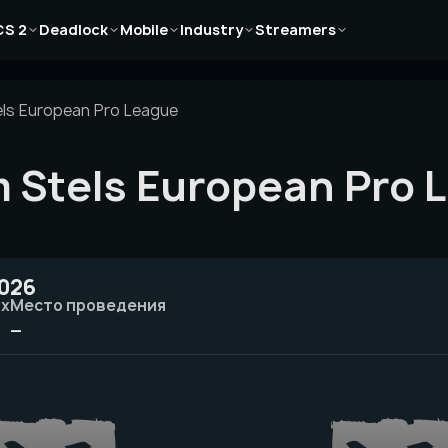
Новости
Новости
Новости
Новости
Новости
CS 2
Deadlock
Mobile
Industry
Streamers
Статьи
Статьи
Статьи
Статьи
Статьи
Гайды
Гайды
Гайды
Гайды
Гайды
els European Pro League
m Stels European Pro
2026
ых
Место проведения
—